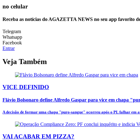
no celular
Receba as notícias do AGAZETTA NEWS no seu app favorito d
Telegram
Whatsapp
Facebook
Entrar
Veja Também
VICE DEFINIDO
Flávio Bolsonaro define Alfredo Gaspar para vice em chapa "p
A decisão de formar uma chapa "puro-sangue" ocorreu após o PL falhar em at
VAI ACABAR EM PIZZA?