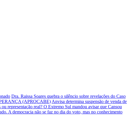
ionado
Dra. Raissa Soares quebra o silêncio sobre revelações do Caso
PERANÇA (APROCABE)
Anvisa determina suspensão de venda de
s ou representação real? O Extremo Sul mandou avisar que Cansou
iado.
A democracia não se faz no dia do voto, mas no conhecimento