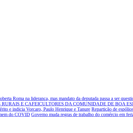
Roberta Roma na liderança, mas mandato da deputada passa a ser quest
RURAIS E CAFEICULTORES DA COMUNIDADE DE BOA ES
rito e indicia Vorcaro, Paulo Henrique e Tanure
Repartição de espólio
 homem do COVID
Governo muda regras de trabalho do comércio em fer