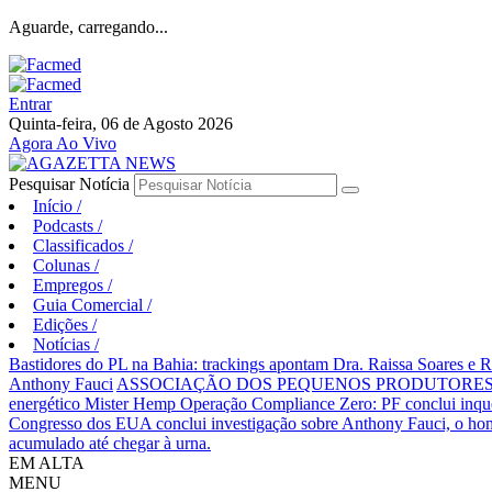
Aguarde, carregando...
Entrar
Quinta-feira, 06 de Agosto 2026
Agora Ao Vivo
Pesquisar Notícia
Início
/
Podcasts
/
Classificados
/
Colunas
/
Empregos
/
Guia Comercial
/
Edições
/
Notícias
/
Bastidores do PL na Bahia: trackings apontam Dra. Raissa Soares e 
Anthony Fauci
ASSOCIAÇÃO DOS PEQUENOS PRODUTORES 
energético Mister Hemp
Operação Compliance Zero: PF conclui inqué
Congresso dos EUA conclui investigação sobre Anthony Fauci, o
acumulado até chegar à urna.
EM ALTA
MENU