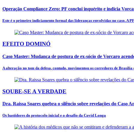
Operação Compliance Zero: PF conclui inquérito e indicia Vorc
Este é o primeiro indiciamento formal das lideranças envolvidas no caso. A PF
EFEITO DOMINÓ
Caso Master: Mudança de postura de ex-sócio de Vorcaro acende
A alteração no tom da defesa, contudo, movimentou os corredores de Brasília e
SOUBE-SE A VERDADE
Dra. Raissa Soares quebra o silêncio sobre revelações do Caso 
Os bastidores do protocolo inicial e o desafio da Covid Longa