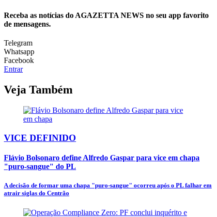
Receba as notícias do AGAZETTA NEWS no seu app favorito
de mensagens.
Telegram
Whatsapp
Facebook
Entrar
Veja Também
VICE DEFINIDO
Flávio Bolsonaro define Alfredo Gaspar para vice em chapa
"puro-sangue" do PL
A decisão de formar uma chapa "puro-sangue" ocorreu após o PL falhar em
atrair siglas do Centrão