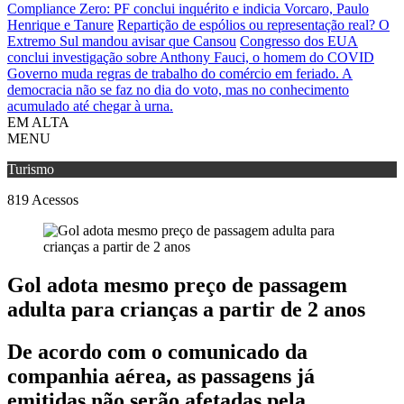
Compliance Zero: PF conclui inquérito e indicia Vorcaro, Paulo
Henrique e Tanure
Repartição de espólios ou representação real? O
Extremo Sul mandou avisar que Cansou
Congresso dos EUA
conclui investigação sobre Anthony Fauci, o homem do COVID
Governo muda regras de trabalho do comércio em feriado.
A
democracia não se faz no dia do voto, mas no conhecimento
acumulado até chegar à urna.
EM ALTA
MENU
Turismo
819
Acessos
Gol adota mesmo preço de passagem
adulta para crianças a partir de 2 anos
De acordo com o comunicado da
companhia aérea, as passagens já
emitidas não serão afetadas pela