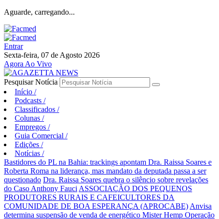
Aguarde, carregando...
Entrar
Sexta-feira, 07 de Agosto 2026
Agora Ao Vivo
Pesquisar Notícia
Início
/
Podcasts
/
Classificados
/
Colunas
/
Empregos
/
Guia Comercial
/
Edições
/
Notícias
/
Bastidores do PL na Bahia: trackings apontam Dra. Raissa Soares e
Roberta Roma na liderança, mas mandato da deputada passa a ser
questionado
Dra. Raissa Soares quebra o silêncio sobre revelações
do Caso Anthony Fauci
ASSOCIAÇÃO DOS PEQUENOS
PRODUTORES RURAIS E CAFEICULTORES DA
COMUNIDADE DE BOA ESPERANÇA (APROCABE)
Anvisa
determina suspensão de venda de energético Mister Hemp
Operação