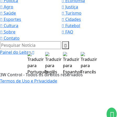
Política
Economia
Agro
Justiça
Saúde
Turismo
Esportes
Cidades
Cultura
Futebol
Sobre
FAQ
Contato
Pesquisar Notícia
Painel do Leitor
3W Control - Todos os direitos reservados
Termos de Uso e Privacidade
Termos de Uso e Privacidade
Esse site utiliza cookies para melhorar sua
experiência de navegação. Ao continuar o acesso,
entendemos que você concorda com nossos Termos
de Uso e Privacidade.
PARA MAIS INFORMAÇÕES,
ACESSE NOSSOS TERMOS
CLICANDO AQUI