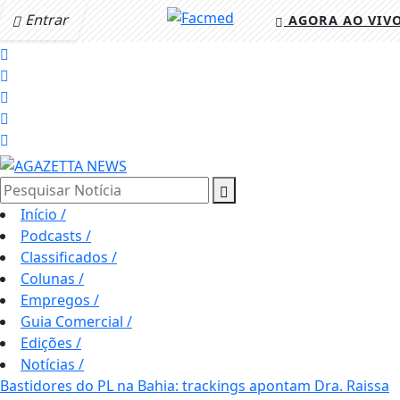
Entrar
AGORA AO VIV
Pesquisar Notícia
Início
/
Podcasts
/
Classificados
/
Colunas
/
Empregos
/
Guia Comercial
/
Edições
/
Notícias
/
Bastidores do PL na Bahia: trackings apontam Dra. Raissa