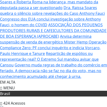
Soares e Roberta Roma na liderança, mas mandato da
deputada passa a ser questionado
Dra. Raissa Soares
quebra o silêncio sobre revelações do Caso Anthony Fauci
Congresso dos EUA conclui investigação sobre Anthony
Fauci, o homem do COVID
ASSOCIAÇÃO DOS PEQUENOS
PRODUTORES RURAIS E CAFEICULTORES DA COMUNIDADE
DE BOA ESPERANÇA (APROCABE)
Anvisa determina
suspensão de venda de energético Mister Hemp
Operação
Compliance Zero: PF conclui inquérito e indicia Vorcaro,
Paulo Henrique e Tanure
Repartição de espólios ou
representação real? O Extremo Sul mandou avisar que
Cansou
Governo muda regras de trabalho do comércio em
feriado.
A democracia não se faz no dia do voto, mas no
conhecimento acumulado até chegar à urna.
EM ALTA
MENU
Brasil
424
Acessos