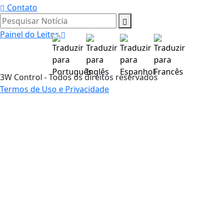
Contato
Pesquisar Notícia
Painel do Leitor
3W Control - Todos os direitos reservados
Termos de Uso e Privacidade