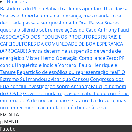
Notícias
/
Bastidores do PL na Bahia: trackings apontam Dra. Raissa
Soares e Roberta Roma na liderança, mas mandato da
deputada passa a ser questionado
Dra. Raissa Soares
quebra o silêncio sobre revelações do Caso Anthony Fauci
ASSOCIAÇÃO DOS PEQUENOS PRODUTORES RURAIS E
CAFEICULTORES DA COMUNIDADE DE BOA ESPERANÇA
(APROCABE)
Anvisa determina suspensão de venda de
energético Mister Hemp
Operação Compliance Zero: PF
conclui inquérito e indicia Vorcaro, Paulo Henrique e
Tanure
Repartição de espólios ou representação real? O
Extremo Sul mandou avisar que Cansou
Congresso dos
EUA conclui investigação sobre Anthony Fauci, o homem
do COVID
Governo muda regras de trabalho do comércio
em feriado.
A democracia não se faz no dia do voto, mas
no conhecimento acumulado até chegar à urna.
EM ALTA
MENU
Futebol