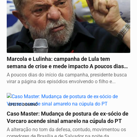
TUDO EM CASA
Marcola e Lulinha: campanha de Lula tem
semana de crise e mede impacto A poucos dias
do início...
A poucos dias do início da campanha, presidente busca
virar a página dos episódios envolvendo o filho e...
EFEITO DOMINÓ
Caso Master: Mudança de postura de ex-sócio de
Vorcaro acende sinal amarelo na cúpula do PT
A alteração no tom da defesa, contudo, movimentou os
corredores de Brasília e de Salvador na noite da...