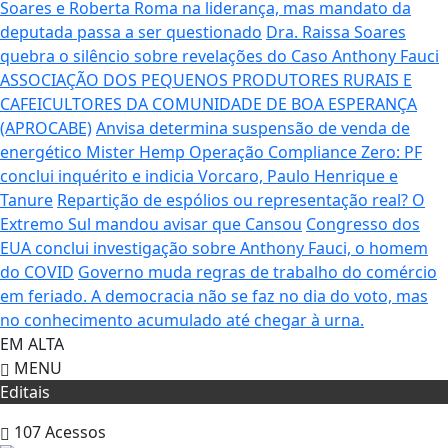
Soares e Roberta Roma na liderança, mas mandato da
deputada passa a ser questionado
Dra. Raissa Soares
quebra o silêncio sobre revelações do Caso Anthony Fauci
ASSOCIAÇÃO DOS PEQUENOS PRODUTORES RURAIS E
CAFEICULTORES DA COMUNIDADE DE BOA ESPERANÇA
(APROCABE)
Anvisa determina suspensão de venda de
energético Mister Hemp
Operação Compliance Zero: PF
conclui inquérito e indicia Vorcaro, Paulo Henrique e
Tanure
Repartição de espólios ou representação real? O
Extremo Sul mandou avisar que Cansou
Congresso dos
EUA conclui investigação sobre Anthony Fauci, o homem
do COVID
Governo muda regras de trabalho do comércio
em feriado.
A democracia não se faz no dia do voto, mas
no conhecimento acumulado até chegar à urna.
EM ALTA
MENU
Editais
107
Acessos