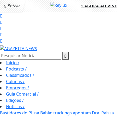
Entrar
AGORA AO VIV
Pesquisar Notícia
Início
/
Podcasts
/
Classificados
/
Colunas
/
Empregos
/
Guia Comercial
/
Edições
/
Notícias
/
Bastidores do PL na Bahia: trackings apontam Dra. Raissa