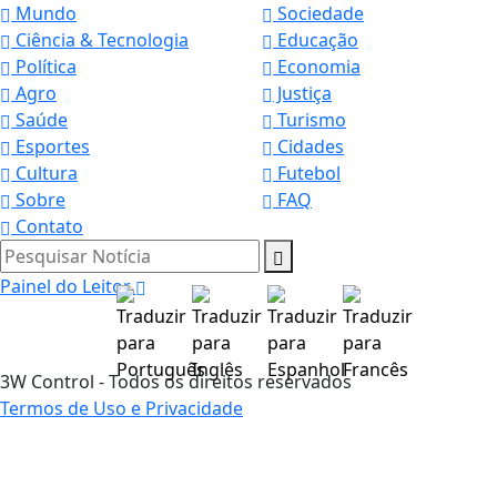
Mundo
Sociedade
Ciência & Tecnologia
Educação
Política
Economia
Agro
Justiça
Saúde
Turismo
Esportes
Cidades
Cultura
Futebol
Sobre
FAQ
Contato
Pesquisar Notícia
Painel do Leitor
3W Control - Todos os direitos reservados
Termos de Uso e Privacidade
Termos de Uso e Privacidade
Esse site utiliza cookies para melhorar sua
experiência de navegação. Ao continuar o acesso,
entendemos que você concorda com nossos Termos