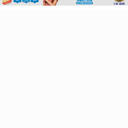
Política
Economia
Agro
Justiça
Saúde
Turismo
Esportes
Cidades
Cultura
Futebol
Sobre
FAQ
Contato
Pesquisar Notícia
Painel do Leitor