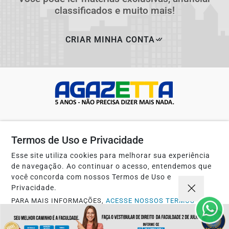
classificados e muito mais!
CRIAR MINHA CONTA
Termos de Uso e Privacidade
Esse site utiliza cookies para melhorar sua experiência
de navegação. Ao continuar o acesso, entendemos que
Navegue
você concorda com nossos Termos de Uso e
Início
Opinião
Privacidade.
Mundo
Sociedade
PARA MAIS INFORMAÇÕES,
ACESSE NOSSOS TERMOS
CLICANDO AQUI
Ciência & Tecnologia
Educação
PROSSEGUIR