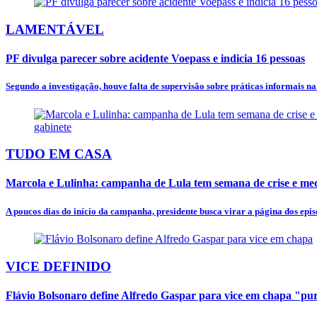
LAMENTÁVEL
PF divulga parecer sobre acidente Voepass e indicia 16 pessoas
Segundo a investigação, houve falta de supervisão sobre práticas informais n
TUDO EM CASA
Marcola e Lulinha: campanha de Lula tem semana de crise e mede
A poucos dias do início da campanha, presidente busca virar a página dos episó
VICE DEFINIDO
Flávio Bolsonaro define Alfredo Gaspar para vice em chapa "p