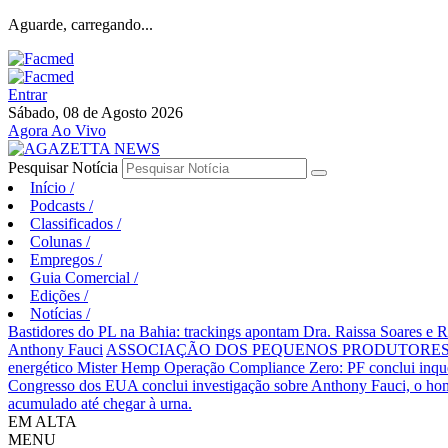
Aguarde, carregando...
Entrar
Sábado, 08 de Agosto 2026
Agora Ao Vivo
Pesquisar Notícia
Início
/
Podcasts
/
Classificados
/
Colunas
/
Empregos
/
Guia Comercial
/
Edições
/
Notícias
/
Bastidores do PL na Bahia: trackings apontam Dra. Raissa Soares e 
Anthony Fauci
ASSOCIAÇÃO DOS PEQUENOS PRODUTORES 
energético Mister Hemp
Operação Compliance Zero: PF conclui inqué
Congresso dos EUA conclui investigação sobre Anthony Fauci, o
acumulado até chegar à urna.
EM ALTA
MENU