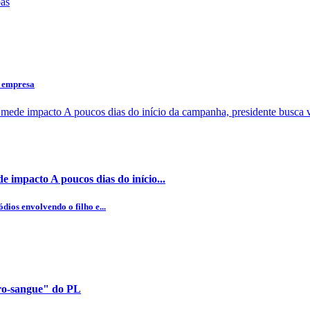
a empresa
 impacto A poucos dias do início...
dios envolvendo o filho e...
uro-sangue" do PL