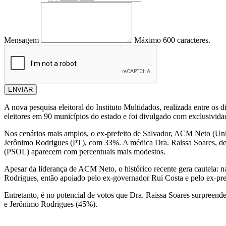
Mensagem
Máximo 600 caracteres.
ENVIAR
A nova pesquisa eleitoral do Instituto Multidados, realizada entre o
eleitores em 90 municípios do estado e foi divulgado com exclusivida
Nos cenários mais amplos, o ex-prefeito de Salvador, ACM Neto (Uniã
Jerônimo Rodrigues (PT), com 33%. A médica Dra. Raissa Soares, d
(PSOL) aparecem com percentuais mais modestos.
Apesar da liderança de ACM Neto, o histórico recente gera cautela: n
Rodrigues, então apoiado pelo ex-governador Rui Costa e pelo ex-pres
Entretanto, é no potencial de votos que Dra. Raissa Soares surpree
e Jerônimo Rodrigues (45%).