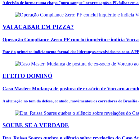
A decisão de formar uma chapa "puro-sangue" ocorreu após o PL falhar em at
VAI ACABAR EM PIZZA?
Operação Compliance Zero: PF conclui inquérito e indicia Vorc
Este é o primeiro indiciamento formal das lideranças envolvidas no caso. A PF
EFEITO DOMINÓ
Caso Master: Mudança de postura de ex-sócio de Vorcaro acende
A alteração no tom da defesa, contudo, movimentou os corredores de Brasília e
SOUBE-SE A VERDADE
Dra. Raissa Soares quebra o silêncio sobre revelações do Caso 