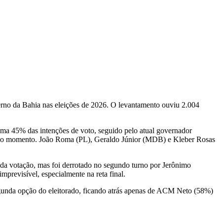
verno da Bahia nas eleições de 2026. O levantamento ouviu 2.004
soma 45% das intenções de voto, seguido pelo atual governador
o no momento. João Roma (PL), Geraldo Júnior (MDB) e Kleber Rosas
a da votação, mas foi derrotado no segundo turno por Jerônimo
previsível, especialmente na reta final.
egunda opção do eleitorado, ficando atrás apenas de ACM Neto (58%)