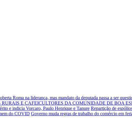
Roberta Roma na liderança, mas mandato da deputada passa a ser quest
RURAIS E CAFEICULTORES DA COMUNIDADE DE BOA ES
rito e indicia Vorcaro, Paulo Henrique e Tanure
Repartição de espólio
 homem do COVID
Governo muda regras de trabalho do comércio em fer