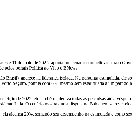
s dias 6 e 11 de maio de 2025, aponta um cenário competitivo para o Go
de pelos portais Política ao Vivo e BNews.
o Brasil), aparece na liderança isolada. Na pergunta estimulada, ele 
e Porto Seguro, pontua com 6%, mesmo sem estar filiada a um partid
a eleição de 2022, ele também liderava todas as pesquisas até a vésper
idente Lula. O cenário mostra que a disputa na Bahia tem se revelado im
nde: ela alcança 29%, somando seu desempenho na estimulada e como s