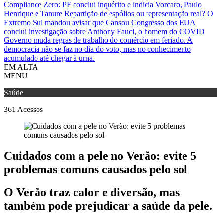
Compliance Zero: PF conclui inquérito e indicia Vorcaro, Paulo
Henrique e Tanure
Repartição de espólios ou representação real? O
Extremo Sul mandou avisar que Cansou
Congresso dos EUA
conclui investigação sobre Anthony Fauci, o homem do COVID
Governo muda regras de trabalho do comércio em feriado.
A
democracia não se faz no dia do voto, mas no conhecimento
acumulado até chegar à urna.
EM ALTA
MENU
Saúde
361
Acessos
Cuidados com a pele no Verão: evite 5
problemas comuns causados pelo sol
O Verão traz calor e diversão, mas
também pode prejudicar a saúde da pele.