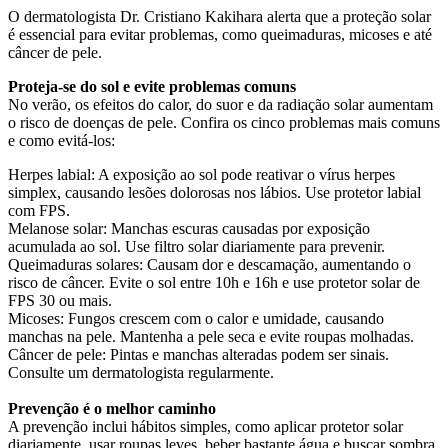
O dermatologista Dr. Cristiano Kakihara alerta que a proteção solar
é essencial para evitar problemas, como queimaduras, micoses e até
câncer de pele.
Proteja-se do sol e evite problemas comuns
No verão, os efeitos do calor, do suor e da radiação solar aumentam
o risco de doenças de pele. Confira os cinco problemas mais comuns
e como evitá-los:
Herpes labial: A exposição ao sol pode reativar o vírus herpes
simplex, causando lesões dolorosas nos lábios. Use protetor labial
com FPS.
Melanose solar: Manchas escuras causadas por exposição
acumulada ao sol. Use filtro solar diariamente para prevenir.
Queimaduras solares: Causam dor e descamação, aumentando o
risco de câncer. Evite o sol entre 10h e 16h e use protetor solar de
FPS 30 ou mais.
Micoses: Fungos crescem com o calor e umidade, causando
manchas na pele. Mantenha a pele seca e evite roupas molhadas.
Câncer de pele: Pintas e manchas alteradas podem ser sinais.
Consulte um dermatologista regularmente.
Prevenção é o melhor caminho
A prevenção inclui hábitos simples, como aplicar protetor solar
diariamente, usar roupas leves, beber bastante água e buscar sombra