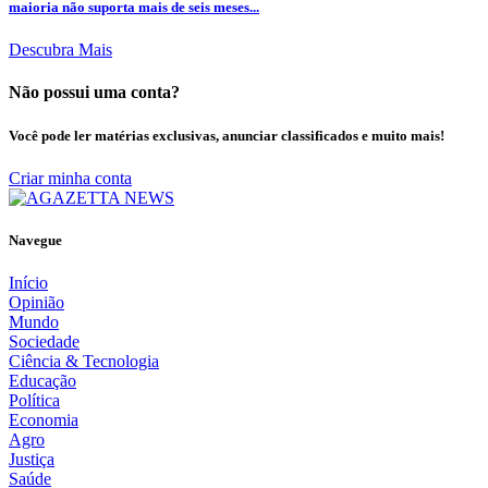
maioria não suporta mais de seis meses...
Descubra Mais
Não possui uma conta?
Você pode ler matérias exclusivas, anunciar classificados e muito mais!
Criar minha conta
Navegue
Início
Opinião
Mundo
Sociedade
Ciência & Tecnologia
Educação
Política
Economia
Agro
Justiça
Saúde