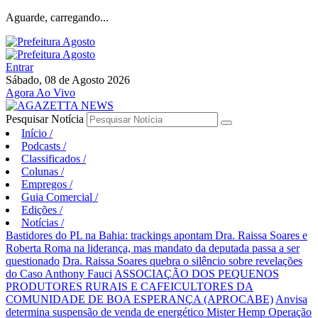
Aguarde, carregando...
Entrar
Sábado, 08 de Agosto 2026
Agora Ao Vivo
Pesquisar Notícia
Início
/
Podcasts
/
Classificados
/
Colunas
/
Empregos
/
Guia Comercial
/
Edições
/
Notícias
/
Bastidores do PL na Bahia: trackings apontam Dra. Raissa Soares e
Roberta Roma na liderança, mas mandato da deputada passa a ser
questionado
Dra. Raissa Soares quebra o silêncio sobre revelações
do Caso Anthony Fauci
ASSOCIAÇÃO DOS PEQUENOS
PRODUTORES RURAIS E CAFEICULTORES DA
COMUNIDADE DE BOA ESPERANÇA (APROCABE)
Anvisa
determina suspensão de venda de energético Mister Hemp
Operação