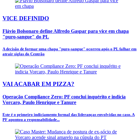
VICE DEFINIDO
Flávio Bolsonaro define Alfredo Gaspar para vice em chapa
"puro-sangue" do PL
A decisão de formar uma chapa "puro-sangue" ocorreu após o PL falhar em
atrair siglas do Centrão
VAI ACABAR EM PIZZA?
Operação Compliance Zero: PF conclui inquérito e indicia
Vorcaro, Paulo Henrique e Tanure
Este é o primeiro indiciamento formal das lideranças envolvidas no caso. A
PF apontou a responsabilidade...