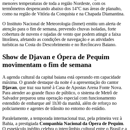
menores temperaturas de toda a região Nordeste, com os
termômetros despencando abaixo dos 14°C nas áreas de planalto,
como na região de Vitória da Conquista e na Chapada Diamantina.
O Instituto Nacional de Meteorologia (Inmet) emitiu um alerta de
atenção para o fim de semana, prevendo chuvas isoladas, forte
cobertura de nuvens e rajadas de vento que podem atingir a faixa
litorânea, afetando as condições de navegação e as atividades
turísticas na Costa do Descobrimento e no Recôncavo Baiano.
Show de Djavan e Ópera de Pequim
movimentam o fim de semana
A agenda cultural da capital baiana está operando em capacidade
máxima. O grande destaque da noite é a apresentação do cantor
Djavan
, que traz sua turnê à Casa de Apostas Arena Fonte Nova.
Para atender ao grande fluxo de público, o sistema de Metrô de
Salvador preparou uma operação especial com funcionamento
estendido de embarque até 1h30 da manhã, além de reforço no
policiamento e agentes de trânsito no entorno do estádio.
Paralelamente, a temporada internacional traz, pela primeira vez à
Bahia, a prestigiada
Companhia Nacional da Ópera de Pequim
.
O espetáculo inédito celebra o intercâmbio cultural entre o Brasil e a