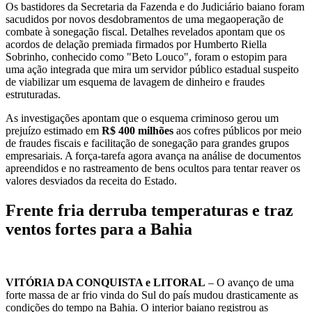
Os bastidores da Secretaria da Fazenda e do Judiciário baiano foram
sacudidos por novos desdobramentos de uma megaoperação de
combate à sonegação fiscal. Detalhes revelados apontam que os
acordos de delação premiada firmados por Humberto Riella
Sobrinho, conhecido como "Beto Louco", foram o estopim para
uma ação integrada que mira um servidor público estadual suspeito
de viabilizar um esquema de lavagem de dinheiro e fraudes
estruturadas.
As investigações apontam que o esquema criminoso gerou um
prejuízo estimado em
R$ 400 milhões
aos cofres públicos por meio
de fraudes fiscais e facilitação de sonegação para grandes grupos
empresariais. A força-tarefa agora avança na análise de documentos
apreendidos e no rastreamento de bens ocultos para tentar reaver os
valores desviados da receita do Estado.
Frente fria derruba temperaturas e traz
ventos fortes para a Bahia
VITÓRIA DA CONQUISTA e LITORAL
– O avanço de uma
forte massa de ar frio vinda do Sul do país mudou drasticamente as
condições do tempo na Bahia. O interior baiano registrou as