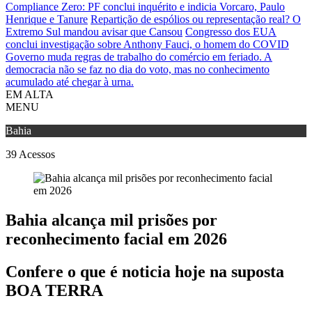
Compliance Zero: PF conclui inquérito e indicia Vorcaro, Paulo
Henrique e Tanure
Repartição de espólios ou representação real? O
Extremo Sul mandou avisar que Cansou
Congresso dos EUA
conclui investigação sobre Anthony Fauci, o homem do COVID
Governo muda regras de trabalho do comércio em feriado.
A
democracia não se faz no dia do voto, mas no conhecimento
acumulado até chegar à urna.
EM ALTA
MENU
Bahia
39
Acessos
Bahia alcança mil prisões por
reconhecimento facial em 2026
Confere o que é noticia hoje na suposta
BOA TERRA