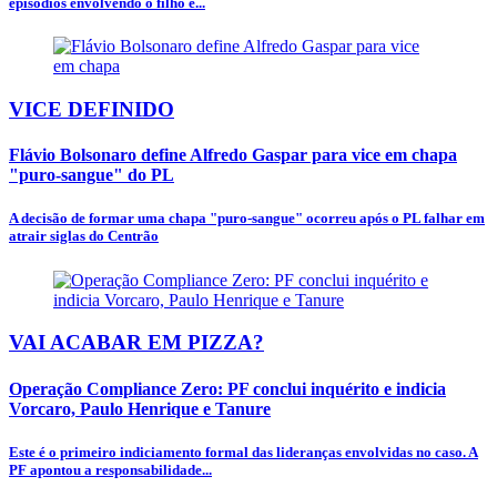
episódios envolvendo o filho e...
VICE DEFINIDO
Flávio Bolsonaro define Alfredo Gaspar para vice em chapa
"puro-sangue" do PL
A decisão de formar uma chapa "puro-sangue" ocorreu após o PL falhar em
atrair siglas do Centrão
VAI ACABAR EM PIZZA?
Operação Compliance Zero: PF conclui inquérito e indicia
Vorcaro, Paulo Henrique e Tanure
Este é o primeiro indiciamento formal das lideranças envolvidas no caso. A
PF apontou a responsabilidade...