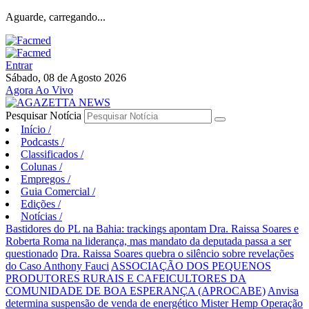
Aguarde, carregando...
Entrar
Sábado, 08 de Agosto 2026
Agora Ao Vivo
Pesquisar Notícia
Início
/
Podcasts
/
Classificados
/
Colunas
/
Empregos
/
Guia Comercial
/
Edições
/
Notícias
/
Bastidores do PL na Bahia: trackings apontam Dra. Raissa Soares e
Roberta Roma na liderança, mas mandato da deputada passa a ser
questionado
Dra. Raissa Soares quebra o silêncio sobre revelações
do Caso Anthony Fauci
ASSOCIAÇÃO DOS PEQUENOS
PRODUTORES RURAIS E CAFEICULTORES DA
COMUNIDADE DE BOA ESPERANÇA (APROCABE)
Anvisa
determina suspensão de venda de energético Mister Hemp
Operação