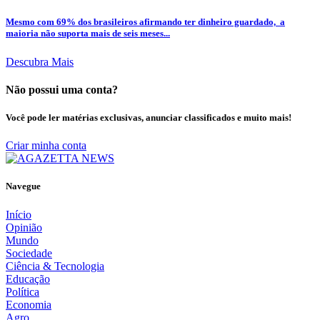
Mesmo com 69% dos brasileiros afirmando ter dinheiro guardado, a
maioria não suporta mais de seis meses...
Descubra Mais
Não possui uma conta?
Você pode ler matérias exclusivas, anunciar classificados e muito mais!
Criar minha conta
Navegue
Início
Opinião
Mundo
Sociedade
Ciência & Tecnologia
Educação
Política
Economia
Agro