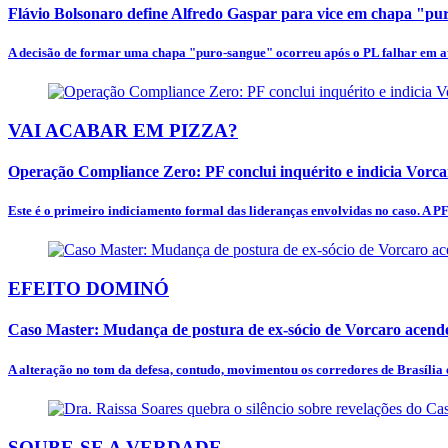
Flávio Bolsonaro define Alfredo Gaspar para vice em chapa "p
A decisão de formar uma chapa "puro-sangue" ocorreu após o PL falhar em at
VAI ACABAR EM PIZZA?
Operação Compliance Zero: PF conclui inquérito e indicia Vorc
Este é o primeiro indiciamento formal das lideranças envolvidas no caso. A PF
EFEITO DOMINÓ
Caso Master: Mudança de postura de ex-sócio de Vorcaro acende
A alteração no tom da defesa, contudo, movimentou os corredores de Brasília e
SOUBE-SE A VERDADE