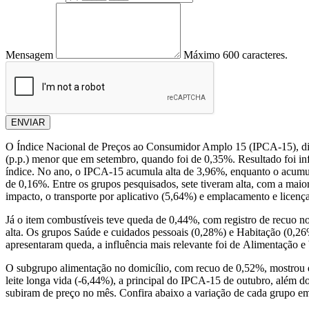
Mensagem
Máximo 600 caracteres.
ENVIAR
O Índice Nacional de Preços ao Consumidor Amplo 15 (IPCA-15), divul
(p.p.) menor que em setembro, quando foi de 0,35%. Resultado foi inf
índice. No ano, o IPCA-15 acumula alta de 3,96%, enquanto o acumul
de 0,16%. Entre os grupos pesquisados, sete tiveram alta, com a mai
impacto, o transporte por aplicativo (5,64%) e emplacamento e licenç
Já o item combustíveis teve queda de 0,44%, com registro de recuo nos
alta. Os grupos Saúde e cuidados pessoais (0,28%) e Habitação (0,2
apresentaram queda, a influência mais relevante foi de Alimentação 
O subgrupo alimentação no domicílio, com recuo de 0,52%, mostrou de
leite longa vida (-6,44%), a principal do IPCA-15 de outubro, além do
subiram de preço no mês. Confira abaixo a variação de cada grupo e