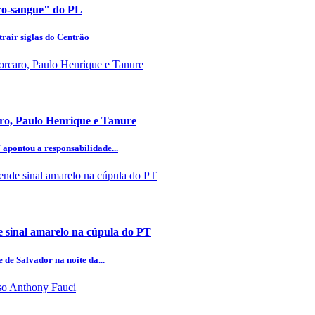
uro-sangue" do PL
rair siglas do Centrão
aro, Paulo Henrique e Tanure
 apontou a responsabilidade...
 sinal amarelo na cúpula do PT
 de Salvador na noite da...