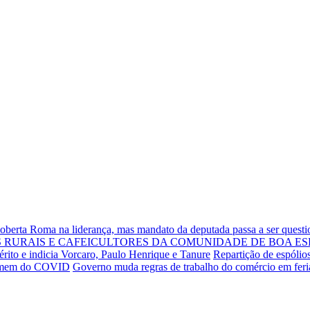
Roberta Roma na liderança, mas mandato da deputada passa a ser quest
RURAIS E CAFEICULTORES DA COMUNIDADE DE BOA ES
rito e indicia Vorcaro, Paulo Henrique e Tanure
Repartição de espólio
 homem do COVID
Governo muda regras de trabalho do comércio em fer