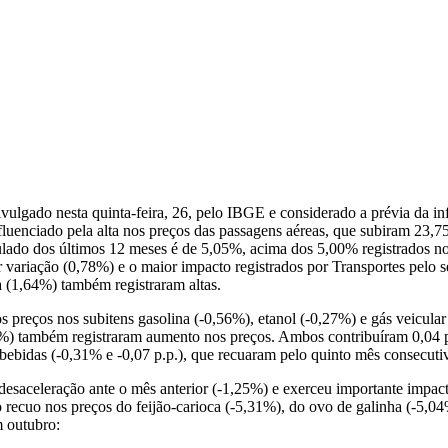
gado nesta quinta-feira, 26, pelo IBGE e considerado a prévia da inf
luenciado pela alta nos preços das passagens aéreas, que subiram 23,7
ado dos últimos 12 meses é de 5,05%, acima dos 5,00% registrados nos
or variação (0,78%) e o maior impacto registrados por Transportes pel
a (1,64%) também registraram altas.
 preços nos subitens gasolina (-0,56%), etanol (-0,27%) e gás veicular
6%) também registraram aumento nos preços. Ambos contribuíram 0,04 p
e bebidas (-0,31% e -0,07 p.p.), que recuaram pelo quinto mês consecut
saceleração ante o mês anterior (-1,25%) e exerceu importante impacto
 recuo nos preços do feijão-carioca (-5,31%), do ovo de galinha (-5,04
m outubro: