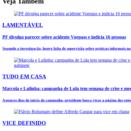
Veja Também
LAMENTÁVEL
PF divulga parecer sobre acidente Voepass e indicia 16 pessoas
Segundo a investigação, houve falta de supervisão sobre práticas informais n
TUDO EM CASA
Marcola e Lulinha: campanha de Lula tem semana de crise e mede
A poucos dias do início da campanha, presidente busca virar a página dos episó
VICE DEFINIDO