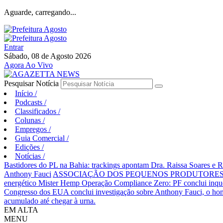
Aguarde, carregando...
Entrar
Sábado, 08 de Agosto 2026
Agora Ao Vivo
Pesquisar Notícia
Início
/
Podcasts
/
Classificados
/
Colunas
/
Empregos
/
Guia Comercial
/
Edições
/
Notícias
/
Bastidores do PL na Bahia: trackings apontam Dra. Raissa Soares e 
Anthony Fauci
ASSOCIAÇÃO DOS PEQUENOS PRODUTORES 
energético Mister Hemp
Operação Compliance Zero: PF conclui inqué
Congresso dos EUA conclui investigação sobre Anthony Fauci, o
acumulado até chegar à urna.
EM ALTA
MENU