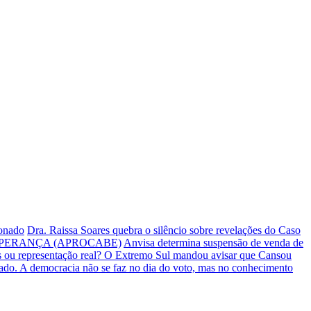
ionado
Dra. Raissa Soares quebra o silêncio sobre revelações do Caso
PERANÇA (APROCABE)
Anvisa determina suspensão de venda de
s ou representação real? O Extremo Sul mandou avisar que Cansou
iado.
A democracia não se faz no dia do voto, mas no conhecimento