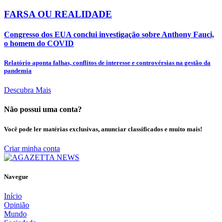
FARSA OU REALIDADE
Congresso dos EUA conclui investigação sobre Anthony Fauci,
o homem do COVID
Relatório aponta falhas, conflitos de interesse e controvérsias na gestão da
pandemia
Descubra Mais
Não possui uma conta?
Você pode ler matérias exclusivas, anunciar classificados e muito mais!
Criar minha conta
Navegue
Início
Opinião
Mundo