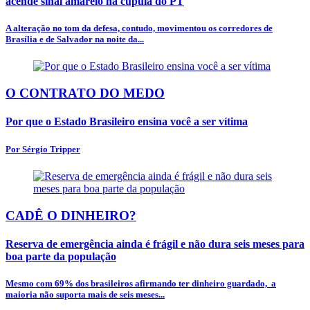
acende sinal amarelo na cúpula do PT
A alteração no tom da defesa, contudo, movimentou os corredores de
Brasília e de Salvador na noite da...
O CONTRATO DO MEDO
Por que o Estado Brasileiro ensina você a ser vítima
Por Sérgio Tripper
CADÊ O DINHEIRO?
Reserva de emergência ainda é frágil e não dura seis meses para
boa parte da população
Mesmo com 69% dos brasileiros afirmando ter dinheiro guardado, a
maioria não suporta mais de seis meses...