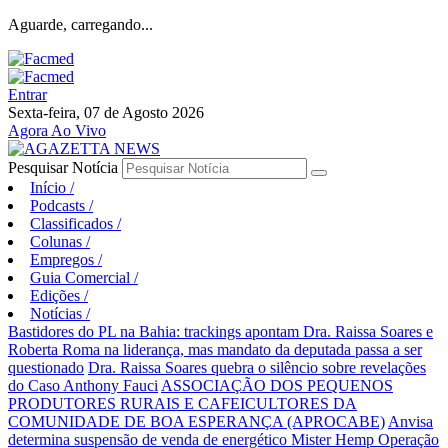
Aguarde, carregando...
Entrar
Sexta-feira, 07 de Agosto 2026
Agora Ao Vivo
Pesquisar Notícia
Início
/
Podcasts
/
Classificados
/
Colunas
/
Empregos
/
Guia Comercial
/
Edições
/
Notícias
/
Bastidores do PL na Bahia: trackings apontam Dra. Raissa Soares e
Roberta Roma na liderança, mas mandato da deputada passa a ser
questionado
Dra. Raissa Soares quebra o silêncio sobre revelações
do Caso Anthony Fauci
ASSOCIAÇÃO DOS PEQUENOS
PRODUTORES RURAIS E CAFEICULTORES DA
COMUNIDADE DE BOA ESPERANÇA (APROCABE)
Anvisa
determina suspensão de venda de energético Mister Hemp
Operação