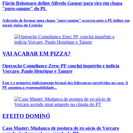
Flávio Bolsonaro define Alfredo Gaspar para vice em chapa
"puro-sangue" do PL
A decisão de formar uma chapa "puro-sangue" ocorreu após o PL falhar em
atrair siglas do Centrão
VAI ACABAR EM PIZZA?
Operação Compliance Zero: PF conclui inquérito e indicia
Vorcaro, Paulo Henrique e Tanure
Este é o primeiro indiciamento formal das lideranças envolvidas no caso. A
PF apontou a responsabilidade...
EFEITO DOMINÓ
Caso Master: Mudança de postura de ex-sócio de Vorcaro