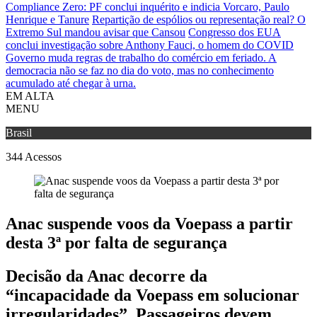
Compliance Zero: PF conclui inquérito e indicia Vorcaro, Paulo
Henrique e Tanure
Repartição de espólios ou representação real? O
Extremo Sul mandou avisar que Cansou
Congresso dos EUA
conclui investigação sobre Anthony Fauci, o homem do COVID
Governo muda regras de trabalho do comércio em feriado.
A
democracia não se faz no dia do voto, mas no conhecimento
acumulado até chegar à urna.
EM ALTA
MENU
Brasil
344
Acessos
Anac suspende voos da Voepass a partir
desta 3ª por falta de segurança
Decisão da Anac decorre da
“incapacidade da Voepass em solucionar
irregularidades”. Passageiros devem