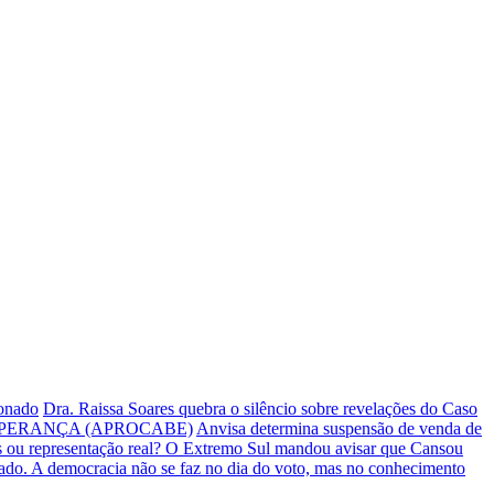
ionado
Dra. Raissa Soares quebra o silêncio sobre revelações do Caso
PERANÇA (APROCABE)
Anvisa determina suspensão de venda de
s ou representação real? O Extremo Sul mandou avisar que Cansou
iado.
A democracia não se faz no dia do voto, mas no conhecimento