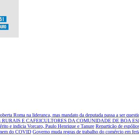
Roberta Roma na liderança, mas mandato da deputada passa a ser quest
RURAIS E CAFEICULTORES DA COMUNIDADE DE BOA ES
rito e indicia Vorcaro, Paulo Henrique e Tanure
Repartição de espólio
 homem do COVID
Governo muda regras de trabalho do comércio em fer