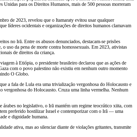
ões Unidas para os Direitos Humanos, mais de 500 pessoas morreram
bro de 2023, revelou que o Itamaraty evitou usar qualquer
que líderes ocidentais e organizações de direitos humanos clamavam
eitos no Irã. Entre os abusos denunciados, destacam-se prisões
ente, o uso da pena de morte contra homossexuais. Em 2023, ativistas
onais de direitos da criança.
viagem à Etiópia, o presidente brasileiro declarou que as ações de
e Gaza com o povo palestino não existiu em nenhum outro momento
cluindo O Globo.
ue a fala de Lula era uma trivialização vergonhosa do Holocausto e
zação vergonhosa do Holocausto. Cruza uma linha vermelha. Nenhum
 árabes no legislativo, o Irã mantém um regime teocrático xiita, com
o tem preferido hostilizar Israel e contemporizar com o Irã — uma
rdade e dignidade humana.
dade ativa, mas ao silenciar diante de violações gritantes, transmite