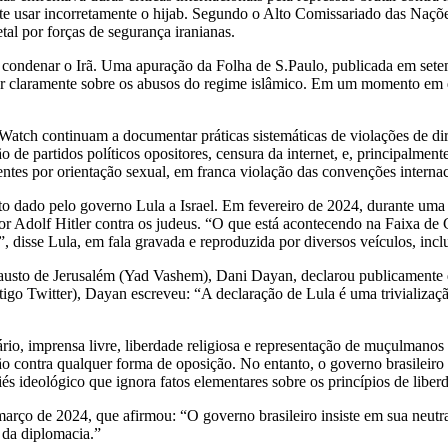
nte usar incorretamente o hijab. Segundo o Alto Comissariado das Naç
tal por forças de segurança iranianas.
 condenar o Irã. Uma apuração da Folha de S.Paulo, publicada em setem
nar claramente sobre os abusos do regime islâmico. Em um momento em 
Watch continuam a documentar práticas sistemáticas de violações de dir
bição de partidos políticos opositores, censura da internet, e, principalm
tes por orientação sexual, em franca violação das convenções internaci
to dado pelo governo Lula a Israel. Em fevereiro de 2024, durante uma 
or Adolf Hitler contra os judeus. “O que está acontecendo na Faixa d
s”, disse Lula, em fala gravada e reproduzida por diversos veículos, in
austo de Jerusalém (Yad Vashem), Dani Dayan, declarou publicamente q
antigo Twitter), Dayan escreveu: “A declaração de Lula é uma triviali
o, imprensa livre, liberdade religiosa e representação de muçulmanos e
ssão contra qualquer forma de oposição. No entanto, o governo brasileir
s ideológico que ignora fatos elementares sobre os princípios de libe
arço de 2024, que afirmou: “O governo brasileiro insiste em sua neutrali
da diplomacia.”