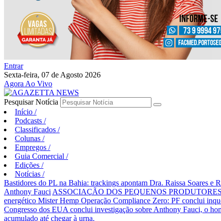
Entrar
Sexta-feira, 07 de Agosto 2026
Agora Ao Vivo
Pesquisar Notícia
Início
/
Podcasts
/
Classificados
/
Colunas
/
Empregos
/
Guia Comercial
/
Edições
/
Notícias
/
Bastidores do PL na Bahia: trackings apontam Dra. Raissa Soares e 
Anthony Fauci
ASSOCIAÇÃO DOS PEQUENOS PRODUTORES 
energético Mister Hemp
Operação Compliance Zero: PF conclui inqué
Congresso dos EUA conclui investigação sobre Anthony Fauci, o
acumulado até chegar à urna.