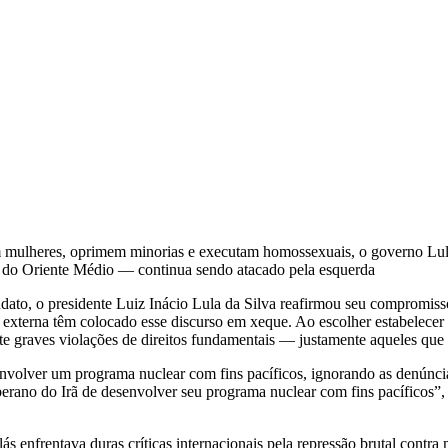
 mulheres, oprimem minorias e executam homossexuais, o governo Lula
na do Oriente Médio — continua sendo atacado pela esquerda
ndato, o presidente Luiz Inácio Lula da Silva reafirmou seu compromis
ca externa têm colocado esse discurso em xeque. Ao escolher estabelec
ente graves violações de direitos fundamentais — justamente aqueles que
volver um programa nuclear com fins pacíficos, ignorando as denúncias
oberano do Irã de desenvolver seu programa nuclear com fins pacíficos”,
 enfrentava duras críticas internacionais pela repressão brutal contr