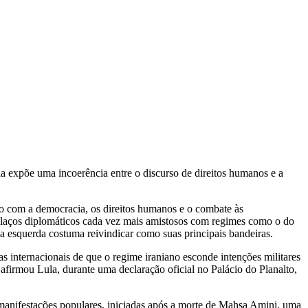
 expõe uma incoerência entre o discurso de direitos humanos e a
so com a democracia, os direitos humanos e o combate às
er laços diplomáticos cada vez mais amistosos com regimes como o do
 a esquerda costuma reivindicar como suas principais bandeiras.
 internacionais de que o regime iraniano esconde intenções militares
 afirmou Lula, durante uma declaração oficial no Palácio do Planalto,
a manifestações populares, iniciadas após a morte de Mahsa Amini, uma