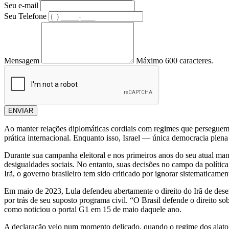
Seu e-mail
Seu Telefone
Mensagem
Máximo 600 caracteres.
ENVIAR
Ao manter relações diplomáticas cordiais com regimes que perseguem
prática internacional. Enquanto isso, Israel — única democracia ple
Durante sua campanha eleitoral e nos primeiros anos do seu atual ma
desigualdades sociais. No entanto, suas decisões no campo da políti
Irã, o governo brasileiro tem sido criticado por ignorar sistematicam
Em maio de 2023, Lula defendeu abertamente o direito do Irã de desen
por trás de seu suposto programa civil. “O Brasil defende o direito s
como noticiou o portal G1 em 15 de maio daquele ano.
A declaração veio num momento delicado, quando o regime dos aiatolás