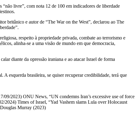
s “não livre”, com nota 12 de 100 em indicadores de liberdade
estinos.
critor britânico e autor de “The War on the West”, declarou ao The
iberdade”.
religiosa, respeito à propriedade privada, combate ao terrorismo e
ngélicos, alinha-se a uma visão de mundo em que democracia,
calar diante da opressão iraniana e ao atacar Israel de forma
A esquerda brasileira, se quiser recuperar credibilidade, terá que
s” (17/09/2023) ONU News, “UN condemns Iran’s excessive use of force
/02/2024) Times of Israel, “Yad Vashem slams Lula over Holocaust
m Douglas Murray (2023)