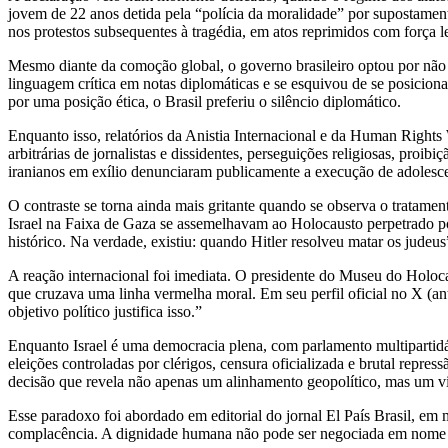
jovem de 22 anos detida pela “polícia da moralidade” por supostame
nos protestos subsequentes à tragédia, em atos reprimidos com força le
Mesmo diante da comoção global, o governo brasileiro optou por não
linguagem crítica em notas diplomáticas e se esquivou de se posicio
por uma posição ética, o Brasil preferiu o silêncio diplomático.
Enquanto isso, relatórios da Anistia Internacional e da Human Rights 
arbitrárias de jornalistas e dissidentes, perseguições religiosas, proi
iranianos em exílio denunciaram publicamente a execução de adolescen
O contraste se torna ainda mais gritante quando se observa o tratamen
Israel na Faixa de Gaza se assemelhavam ao Holocausto perpetrado p
histórico. Na verdade, existiu: quando Hitler resolveu matar os judeu
A reação internacional foi imediata. O presidente do Museu do Holoc
que cruzava uma linha vermelha moral. Em seu perfil oficial no X (
objetivo político justifica isso.”
Enquanto Israel é uma democracia plena, com parlamento multipartidári
eleições controladas por clérigos, censura oficializada e brutal repre
decisão que revela não apenas um alinhamento geopolítico, mas um vié
Esse paradoxo foi abordado em editorial do jornal El País Brasil, em m
complacência. A dignidade humana não pode ser negociada em nome 