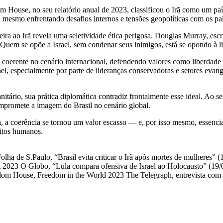
m House, no seu relatório anual de 2023, classificou o Irã como um paí
76, mesmo enfrentando desafios internos e tensões geopolíticas com os pal
ileira ao Irã revela uma seletividade ética perigosa. Douglas Murray, es
 Quem se opõe a Israel, sem condenar seus inimigos, está se opondo à l
e coerente no cenário internacional, defendendo valores como liberdade 
ael, especialmente por parte de lideranças conservadoras e setores eva
ário, sua prática diplomática contradiz frontalmente esse ideal. Ao se 
mpromete a imagem do Brasil no cenário global.
 coerência se tornou um valor escasso — e, por isso mesmo, essencial. 
eitos humanos.
Folha de S.Paulo, “Brasil evita criticar o Irã após mortes de mulhere
rt 2023 O Globo, “Lula compara ofensiva de Israel ao Holocausto” (19
eedom House, Freedom in the World 2023 The Telegraph, entrevista co