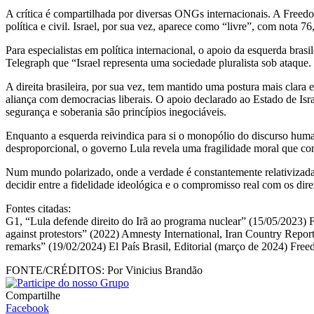
A crítica é compartilhada por diversas ONGs internacionais. A Freedo
política e civil. Israel, por sua vez, aparece como “livre”, com nota 
Para especialistas em política internacional, o apoio da esquerda bras
Telegraph que “Israel representa uma sociedade pluralista sob ataque.
A direita brasileira, por sua vez, tem mantido uma postura mais clara 
aliança com democracias liberais. O apoio declarado ao Estado de Isr
segurança e soberania são princípios inegociáveis.
Enquanto a esquerda reivindica para si o monopólio do discurso humanit
desproporcional, o governo Lula revela uma fragilidade moral que co
Num mundo polarizado, onde a verdade é constantemente relativizada, a
decidir entre a fidelidade ideológica e o compromisso real com os dir
Fontes citadas:
G1, “Lula defende direito do Irã ao programa nuclear” (15/05/2023) 
against protestors” (2022) Amnesty International, Iran Country Repo
remarks” (19/02/2024) El País Brasil, Editorial (março de 2024) Fr
FONTE/CRÉDITOS:
Por Vinicius Brandão
Compartilhe
Facebook