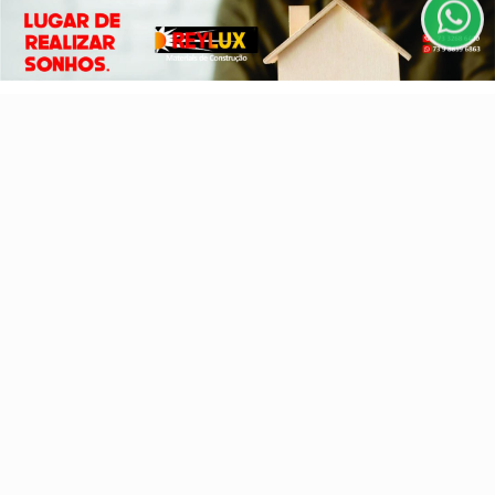
Esportes
Cidades
CLICANDO AQUI
Cultura
Futebol
PROSSEGUIR
Sobre
FAQ
Contato
Pesquisar Notícia
Painel do Leitor
3W Control - Todos os direitos reservados
Termos de Uso e Privacidade