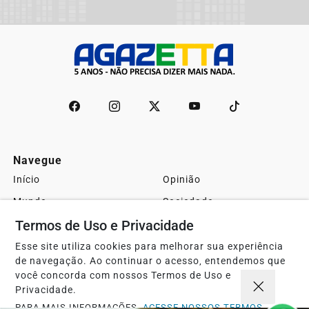
Navegue
Início
Opinião
Mundo
Sociedade
Termos de Uso e Privacidade
Ciência & Tecnologia
Educação
Política
Economia
Esse site utiliza cookies para melhorar sua experiência
de navegação. Ao continuar o acesso, entendemos que
Agro
Justiça
você concorda com nossos Termos de Uso e
Privacidade.
Saúde
Turismo
PARA MAIS INFORMAÇÕES,
ACESSE NOSSOS TERMOS