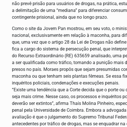
não prevê prisão para usuários de drogas, na prática, es
a delimitação de uma “mediana” para diferenciar consumo 
contingente prisional, ainda que no longo prazo.
Como o site da Jovem Pan mostrou, em seu voto, o minist
nacional, exclusivamente em relação à maconha, para difer
que, uma vez que o artigo 28 da Lei de Drogas não define 
fica a cargo do sistema de persecução penal, que interp
do Recurso Extraordinário (RE) 635659 analisado, uma p
a ser qualificada como tráfico, tornando a punição mais
presos no país. Moraes propôs que sejam presumidas co
maconha ou que tenham seis plantas fêmeas. Se essa fix
inquéritos policiais, condenações e execuções penais.
“Existe uma tendência que a Corte decida que o porte ou
seja mais crime. Nesse caso, os processos e inquéritos p
deverão ser extintos”, afirma Thaís Molina Pinheiro, espe
penal pela Universidade de Coimbra. Embora a advogada 
avaliação é que o julgamento do Supremo Tribunal Federal
antecedentes por tráfico de drogas, mas se enquadrar na