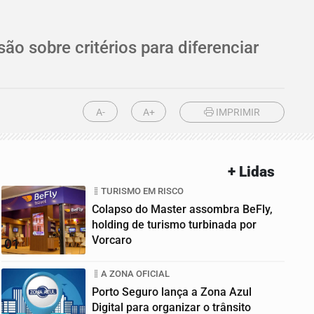
ão sobre critérios para diferenciar
A-
A+
IMPRIMIR
+ Lidas
TURISMO EM RISCO
Colapso do Master assombra BeFly,
holding de turismo turbinada por
Vorcaro
01
A ZONA OFICIAL
Porto Seguro lança a Zona Azul
Digital para organizar o trânsito