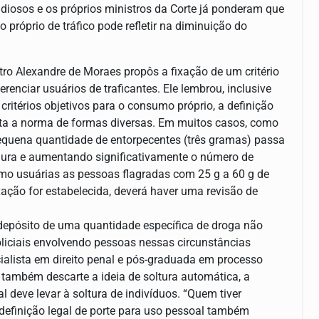
tudiosos e os próprios ministros da Corte já ponderam que
próprio de tráfico pode refletir na diminuição do
ro Alexandre de Moraes propôs a fixação de um critério
enciar usuários de traficantes. Ele lembrou, inclusive
critérios objetivos para o consumo próprio, a definição
reta a norma de formas diversas. Em muitos casos, como
equena quantidade de entorpecentes (três gramas) passa
 dura e aumentando significativamente o número de
mo usuárias as pessoas flagradas com 25 g a 60 g de
ação for estabelecida, deverá haver uma revisão de
 depósito de uma quantidade específica de droga não
oliciais envolvendo pessoas nessas circunstâncias
cialista em direito penal e pós-graduada em processo
também descarte a ideia de soltura automática, a
 deve levar à soltura de indivíduos. “Quem tiver
 definição legal de porte para uso pessoal também