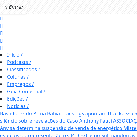
Entrar
Início
/
Podcasts
/
Classificados
/
Colunas
/
Empregos
/
Guia Comercial
/
Edições
/
Notícias
/
Bastidores do PL na Bahia: trackings apontam Dra. Raissa
silêncio sobre revelações do Caso Anthony Fauci
ASSOCIAÇ
Anvisa determina suspensão de venda de energético Mis
espólios ou representação real? O Extremo Sul mandou av