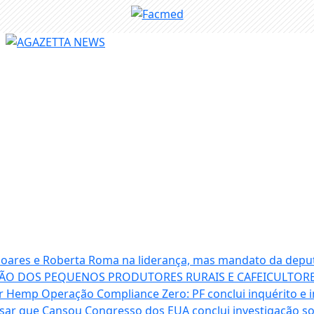
 Soares e Roberta Roma na liderança, mas mandato da depu
ÃO DOS PEQUENOS PRODUTORES RURAIS E CAFEICULTORE
ter Hemp
Operação Compliance Zero: PF conclui inquérito e i
isar que Cansou
Congresso dos EUA conclui investigação 