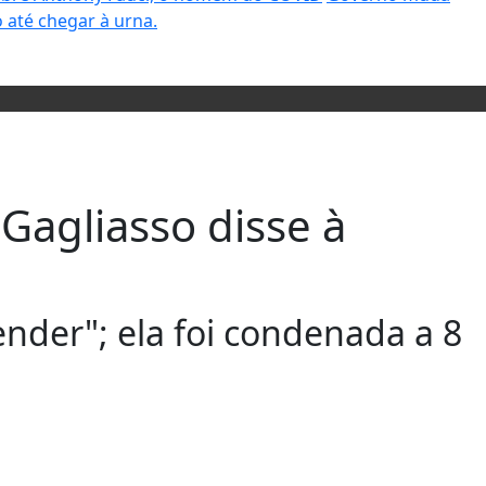
 até chegar à urna.
Gagliasso disse à
ender"; ela foi condenada a 8