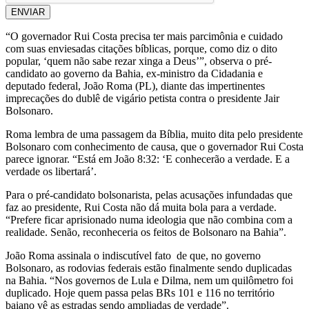
ENVIAR
“O governador Rui Costa precisa ter mais parcimônia e cuidado
com suas enviesadas citações bíblicas, porque, como diz o dito
popular, ‘quem não sabe rezar xinga a Deus’”, observa o pré-
candidato ao governo da Bahia, ex-ministro da Cidadania e
deputado federal, João Roma (PL), diante das impertinentes
imprecações do dublê de vigário petista contra o presidente Jair
Bolsonaro.
Roma lembra de uma passagem da Bíblia, muito dita pelo presidente
Bolsonaro com conhecimento de causa, que o governador Rui Costa
parece ignorar. “Está em João 8:32: ‘E conhecerão a verdade. E a
verdade os libertará’.
Para o pré-candidato bolsonarista, pelas acusações infundadas que
faz ao presidente, Rui Costa não dá muita bola para a verdade.
“Prefere ficar aprisionado numa ideologia que não combina com a
realidade. Senão, reconheceria os feitos de Bolsonaro na Bahia”.
João Roma assinala o indiscutível fato de que, no governo
Bolsonaro, as rodovias federais estão finalmente sendo duplicadas
na Bahia. “Nos governos de Lula e Dilma, nem um quilômetro foi
duplicado. Hoje quem passa pelas BRs 101 e 116 no território
baiano vê as estradas sendo ampliadas de verdade”.