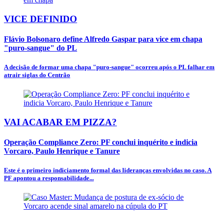
VICE DEFINIDO
Flávio Bolsonaro define Alfredo Gaspar para vice em chapa
"puro-sangue" do PL
A decisão de formar uma chapa "puro-sangue" ocorreu após o PL falhar em
atrair siglas do Centrão
VAI ACABAR EM PIZZA?
Operação Compliance Zero: PF conclui inquérito e indicia
Vorcaro, Paulo Henrique e Tanure
Este é o primeiro indiciamento formal das lideranças envolvidas no caso. A
PF apontou a responsabilidade...