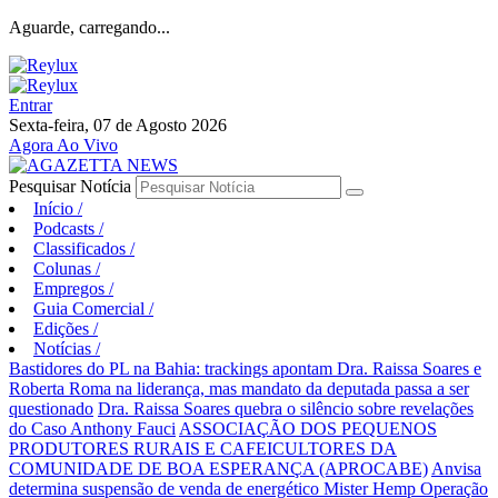
Aguarde, carregando...
Entrar
Sexta-feira, 07 de Agosto 2026
Agora Ao Vivo
Pesquisar Notícia
Início
/
Podcasts
/
Classificados
/
Colunas
/
Empregos
/
Guia Comercial
/
Edições
/
Notícias
/
Bastidores do PL na Bahia: trackings apontam Dra. Raissa Soares e
Roberta Roma na liderança, mas mandato da deputada passa a ser
questionado
Dra. Raissa Soares quebra o silêncio sobre revelações
do Caso Anthony Fauci
ASSOCIAÇÃO DOS PEQUENOS
PRODUTORES RURAIS E CAFEICULTORES DA
COMUNIDADE DE BOA ESPERANÇA (APROCABE)
Anvisa
determina suspensão de venda de energético Mister Hemp
Operação