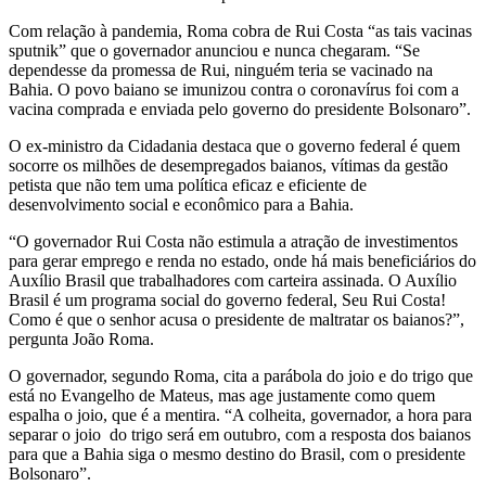
Com relação à pandemia, Roma cobra de Rui Costa “as tais vacinas
sputnik” que o governador anunciou e nunca chegaram. “Se
dependesse da promessa de Rui, ninguém teria se vacinado na
Bahia. O povo baiano se imunizou contra o coronavírus foi com a
vacina comprada e enviada pelo governo do presidente Bolsonaro”.
O ex-ministro da Cidadania destaca que o governo federal é quem
socorre os milhões de desempregados baianos, vítimas da gestão
petista que não tem uma política eficaz e eficiente de
desenvolvimento social e econômico para a Bahia.
“O governador Rui Costa não estimula a atração de investimentos
para gerar emprego e renda no estado, onde há mais beneficiários do
Auxílio Brasil que trabalhadores com carteira assinada. O Auxílio
Brasil é um programa social do governo federal, Seu Rui Costa!
Como é que o senhor acusa o presidente de maltratar os baianos?”,
pergunta João Roma.
O governador, segundo Roma, cita a parábola do joio e do trigo que
está no Evangelho de Mateus, mas age justamente como quem
espalha o joio, que é a mentira. “A colheita, governador, a hora para
separar o joio do trigo será em outubro, com a resposta dos baianos
para que a Bahia siga o mesmo destino do Brasil, com o presidente
Bolsonaro”.