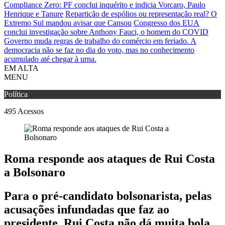
Compliance Zero: PF conclui inquérito e indicia Vorcaro, Paulo
Henrique e Tanure
Repartição de espólios ou representação real? O
Extremo Sul mandou avisar que Cansou
Congresso dos EUA
conclui investigação sobre Anthony Fauci, o homem do COVID
Governo muda regras de trabalho do comércio em feriado.
A
democracia não se faz no dia do voto, mas no conhecimento
acumulado até chegar à urna.
EM ALTA
MENU
Política
495
Acessos
Roma responde aos ataques de Rui Costa
a Bolsonaro
Para o pré-candidato bolsonarista, pelas
acusações infundadas que faz ao
presidente, Rui Costa não dá muita bola