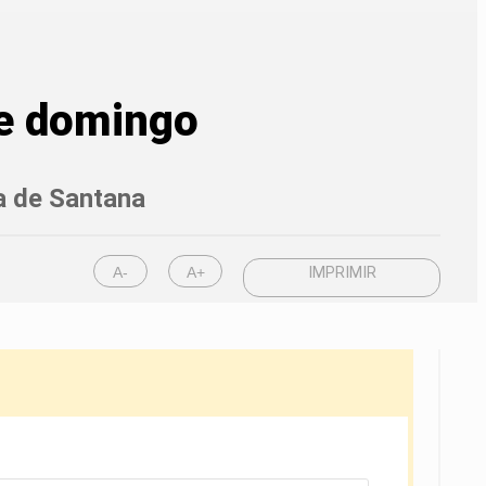
te domingo
a de Santana
A-
A+
IMPRIMIR