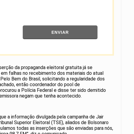
ENVIAR
erção da propaganda eleitoral gratuita já se
 em falhas no recebimento dos materiais do atual
Pelo Bem do Brasil, solicitando a regularidade dos
achado, então coordenador do pool de
procurou a Polícia Federal e disse ter sido demitido
 emissora negam que tenha acontecido.
 que a informação divulgada pela campanha de Jair
bunal Superior Eleitoral (TSE), aliados de Bolsonaro
culamos todas as inserções que são enviadas para nós,
ispa 98.7 FM”, diz o comunicado.