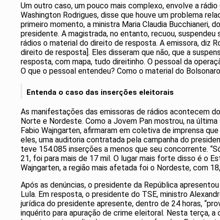
Um outro caso, um pouco mais complexo, envolve a rádio C
Washington Rodrigues, disse que houve um problema relac
primeiro momento, a ministra Maria Claudia Bucchianeri, 
presidente. A magistrada, no entanto, recuou, suspendeu 
rádios o material do direito de resposta. A emissora, diz 
direito de resposta]. Eles disseram que não, que a suspen
resposta, com mapa, tudo direitinho. O pessoal da operaçã
O que o pessoal entendeu? Como o material do Bolsonaro nã
Entenda o caso das inserções eleitorais
As manifestações das emissoras de rádios acontecem dois
Norte e Nordeste. Como a Jovem Pan mostrou, na última s
Fabio Wajngarten, afirmaram em coletiva de imprensa que 
eles, uma auditoria contratada pela campanha do president
teve 154.085 inserções a menos que seu concorrente. “Só
21, foi para mais de 17 mil. O lugar mais forte disso é o 
Wajngarten, a região mais afetada foi o Nordeste, com 18
Após as denúncias, o presidente da República apresentou 
Lula. Em resposta, o presidente do TSE, ministro Alexan
jurídica do presidente apresente, dentro de 24 horas, “p
inquérito para apuração de crime eleitoral. Nesta terça, 