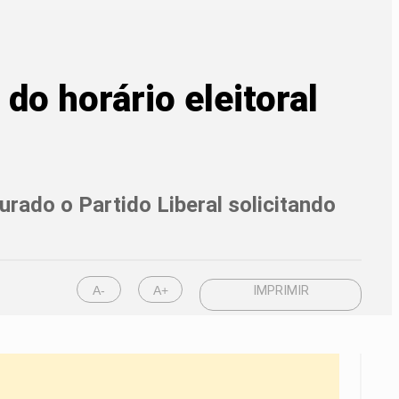
o horário eleitoral
rado o Partido Liberal solicitando
A-
A+
IMPRIMIR