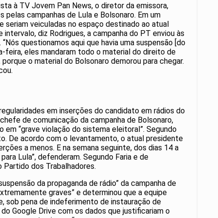
vista à TV Jovem Pan News, o diretor da emissora,
os pelas campanhas de Lula e Bolsonaro. Em um
ue seriam veiculadas no espaço destinado ao atual
e intervalo, diz Rodrigues, a campanha do PT enviou às
ria. “Nós questionamos aqui que havia uma suspensão [do
a-feira, eles mandaram todo o material do direito de
o, porque o material do Bolsonaro demorou para chegar.
cou.
regularidades em inserções do candidato em rádios do
 o chefe de comunicação da campanha de Bolsonaro,
o em “grave violação do sistema eleitoral”. Segundo
ato. De acordo com o levantamento, o atual presidente
erções a menos. E na semana seguinte, dos dias 14 a
s para Lula”, defenderam. Segundo Faria e de
o Partido dos Trabalhadores.
ta suspensão da propaganda de rádio” da campanha de
“extremamente graves” e determinou que a equipe
e, sob pena de indeferimento de instauração de
k do Google Drive com os dados que justificariam o