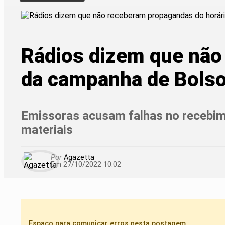
Rádios dizem que não 
da campanha de Bols
Emissoras acusam falhas no recebime
materiais
Por
Agazetta
Em 27/10/2022 10:02
Espaço para comunicar erros nesta postagem