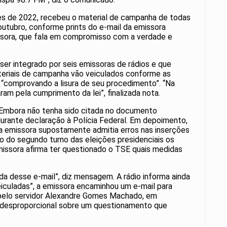
ões de 2022, recebeu o material de campanha de todas
outubro, conforme prints do e-mail da emissora
issora, que fala em compromisso com a verdade e
ser integrado por seis emissoras de rádios e que
ateriais de campanha vão veiculados conforme as
 “comprovando a lisura de seu procedimento”. “Na
am pela cumprimento da lei”, finalizada nota.
s. Embora não tenha sido citada no documento
urante declaração à Polícia Federal. Em depoimento,
 a emissora supostamente admitia erros nas inserções
o do segundo turno das eleições presidenciais os
missora afirma ter questionado o TSE quais medidas
 desse e-mail”, diz mensagem. A rádio informa ainda
eiculadas”, a emissora encaminhou um e-mail para
– pelo servidor Alexandre Gomes Machado, em
e desproporcional sobre um questionamento que