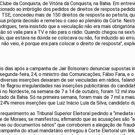
lube da Conquista, de Vitória da Conquista, na Bahia. Em entre
ionado ao imbróglio dos pedidos de direitos de resposta pedid
do TSE, concedeu mais de 150 direitos de resposta ao petista, q
sua própria decisão e remeteu o caso ao plenário da Corte. Nest
Rodrigues, teria insistido que a veiculação não era mais obrigató
são só valia para a TV e não para o rádio. Quando chegou na sext
o, que estava na dúvida se colocava ou não, foi induzido ao err
o veio, é porque era para colocar o direito de resposta”, expli
 dias após a campanha de Jair Bolsonaro denunciar supostas ir
egunda-feira, 24, o ministro das Comunicações, Fábio Faria, e
diversas inserções deixaram de ser veiculadas em rádios, faland
e flagrou irregularidades nas inserções publicitárias do candid
 no Nordeste, na semana de 7 a 14 de outubro, foram 12 mil ins
Estado da Bahia. Só na primeira semana, foram mais de 7 mil a mai
,24% menos inserções que Luiz Inácio Lula da Silva, candidato d
requerimento ao Tribunal Superior Eleitoral pedindo a “imedia
dre de Moraes, se manifestou, afirmando que as acusações são 
rovas ou documentos sérios” que corroborem a alegação de fraud
a campanha do atual mandatário entregou à Corte Eleitoral um lin