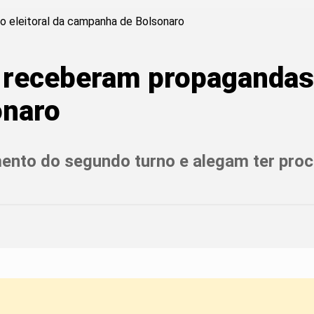
receberam propagandas d
onaro
nto do segundo turno e alegam ter procu