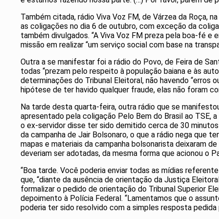
Também citada, rádio Viva Voz FM, de Várzea da Roça, na
as coligações no dia 6 de outubro, com exceção da coliga
também divulgados. “A Viva Voz FM preza pela boa-fé e e
missão em realizar “um serviço social com base na transpa
Outra a se manifestar foi a rádio do Povo, de Feira de Sa
todas “prezam pelo respeito à população baiana e às auto
determinações do Tribunal Eleitoral, não havendo “erros 
hipótese de ter havido qualquer fraude, elas não foram c
Na tarde desta quarta-feira, outra rádio que se manifest
apresentado pela coligação Pelo Bem do Brasil ao TSE, a
o ex-servidor disse ter sido demitido cerca de 30 minut
da campanha de Jair Bolsonaro, o que a rádio nega que te
mapas e materiais da campanha bolsonarista deixaram de s
deveriam ser adotadas, da mesma forma que acionou o Part
“Boa tarde. Você poderia enviar todas as mídias referen
que, “diante da ausência de orientação da Justiça Eleito
formalizar o pedido de orientação do Tribunal Superior E
depoimento à Polícia Federal. “Lamentamos que o assunt
poderia ter sido resolvido com a simples resposta pedida p