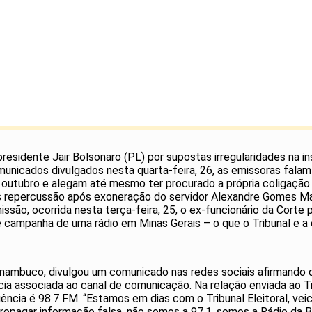
esidente Jair Bolsonaro (PL) por supostas irregularidades na ins
nicados divulgados nesta quarta-feira, 26, as emissoras falam
e outubro e alegam até mesmo ter procurado a própria coligação 
ais repercussão após exoneração do servidor Alexandre Gomes M
issão, ocorrida nesta terça-feira, 25, o ex-funcionário da Corte 
 campanha de uma rádio em Minas Gerais – o que o Tribunal e a
 Pernambuco, divulgou um comunicado nas redes sociais afirmando
ia associada ao canal de comunicação. Na relação enviada ao Tri
ncia é 98.7 FM. “Estamos em dias com o Tribunal Eleitoral, vei
ropagar informação falsa, não somos a 97.1, somos a Rádio da B