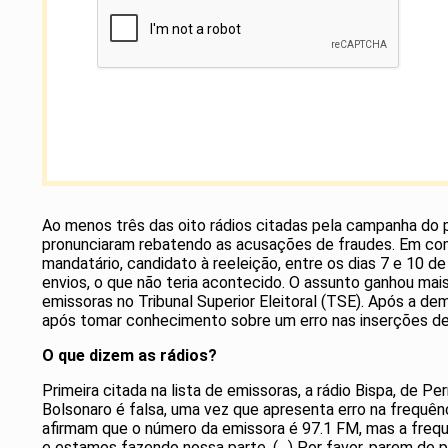
Ao menos três das oito rádios citadas pela campanha do pr
pronunciaram rebatendo as acusações de fraudes. Em comu
mandatário, candidato à reeleição, entre os dias 7 e 10 d
envios, o que não teria acontecido. O assunto ganhou m
emissoras no Tribunal Superior Eleitoral (TSE). Após a dem
após tomar conhecimento sobre um erro nas inserções de
O que dizem as rádios?
Primeira citada na lista de emissoras, a rádio Bispa, de
Bolsonaro é falsa, uma vez que apresenta erro na frequênc
afirmam que o número da emissora é 97.1 FM, mas a frequê
e estamos fazendo nossa parte. (…) Por favor, parem de p