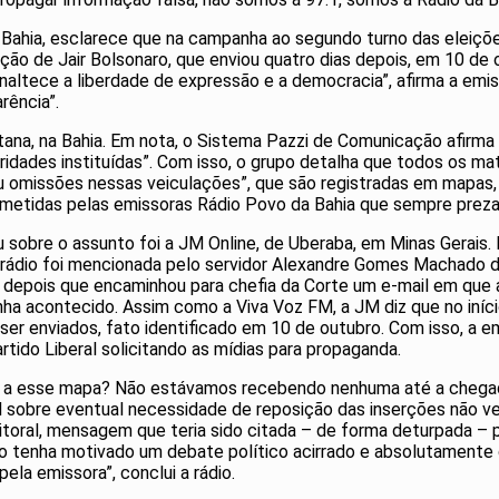
 Bahia, esclarece que na campanha ao segundo turno das eleiç
ção de Jair Bolsonaro, que enviou quatro dias depois, em 10 de 
naltece a liberdade de expressão e a democracia”, afirma a em
rência”.
ntana, na Bahia. Em nota, o Sistema Pazzi de Comunicação afirma 
ridades instituídas”. Com isso, o grupo detalha que todos os m
ou omissões nessas veiculações”, que são registradas em mapas,
ometidas pelas emissoras Rádio Povo da Bahia que sempre prezar
ou sobre o assunto foi a JM Online, de Uberaba, em Minas Gerai
 rádio foi mencionada pelo servidor Alexandre Gomes Machado d
os depois que encaminhou para chefia da Corte um e-mail em que
nha acontecido. Assim como a Viva Voz FM, a JM diz que no iníci
er enviados, fato identificado em 10 de outubro. Com isso, a e
ido Liberal solicitando as mídias para propaganda.
te a esse mapa? Não estávamos recebendo nenhuma até a chegada
ral sobre eventual necessidade de reposição das inserções não v
leitoral, mensagem que teria sido citada – de forma deturpada 
o tenha motivado um debate político acirrado e absolutament
ela emissora”, conclui a rádio.