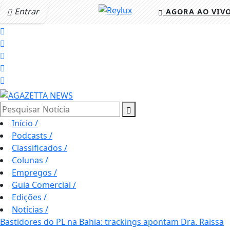
Entrar
AGORA AO VIV
Pesquisar Notícia
Início
/
Podcasts
/
Classificados
/
Colunas
/
Empregos
/
Guia Comercial
/
Edições
/
Notícias
/
Bastidores do PL na Bahia: trackings apontam Dra. Raissa