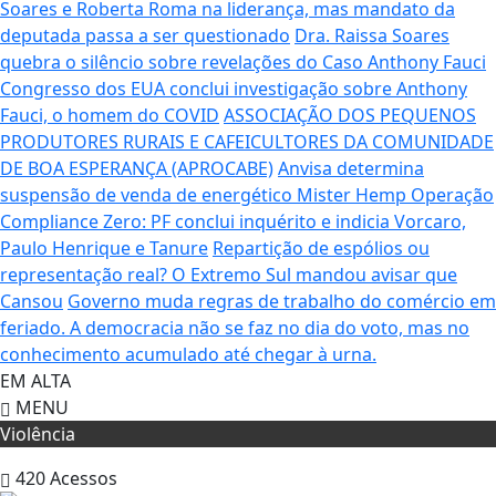
Soares e Roberta Roma na liderança, mas mandato da
deputada passa a ser questionado
Dra. Raissa Soares
quebra o silêncio sobre revelações do Caso Anthony Fauci
Congresso dos EUA conclui investigação sobre Anthony
Fauci, o homem do COVID
ASSOCIAÇÃO DOS PEQUENOS
PRODUTORES RURAIS E CAFEICULTORES DA COMUNIDADE
DE BOA ESPERANÇA (APROCABE)
Anvisa determina
suspensão de venda de energético Mister Hemp
Operação
Compliance Zero: PF conclui inquérito e indicia Vorcaro,
Paulo Henrique e Tanure
Repartição de espólios ou
representação real? O Extremo Sul mandou avisar que
Cansou
Governo muda regras de trabalho do comércio em
feriado.
A democracia não se faz no dia do voto, mas no
conhecimento acumulado até chegar à urna.
EM ALTA
MENU
Violência
420
Acessos