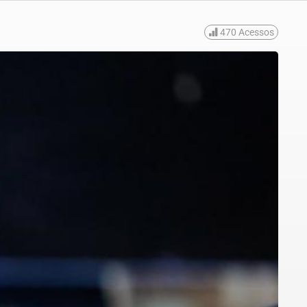
470
Acessos