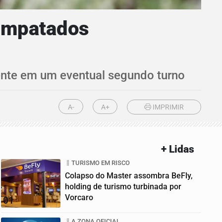
 empatados
dente em um eventual segundo turno
A-
A+
IMPRIMIR
+ Lidas
TURISMO EM RISCO
Colapso do Master assombra BeFly,
holding de turismo turbinada por
Vorcaro
01
A ZONA OFICIAL