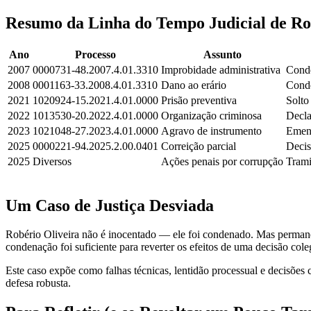
Resumo da Linha do Tempo Judicial de Ro
Ano
Processo
Assunto
2007
0000731-48.2007.4.01.3310
Improbidade administrativa
Conde
2008
0001163-33.2008.4.01.3310
Dano ao erário
Conde
2021
1020924-15.2021.4.01.0000
Prisão preventiva
Solto
2022
1013530-20.2022.4.01.0000
Organização criminosa
Decla
2023
1021048-27.2023.4.01.0000
Agravo de instrumento
Ement
2025
0000221-94.2025.2.00.0401
Correição parcial
Decis
2025
Diversos
Ações penais por corrupção
Tram
Um Caso de Justiça Desviada
Robério Oliveira não é inocentado — ele foi condenado. Mas permane
condenação foi suficiente para reverter os efeitos de uma decisão col
Este caso expõe como falhas técnicas, lentidão processual e decisões c
defesa robusta.