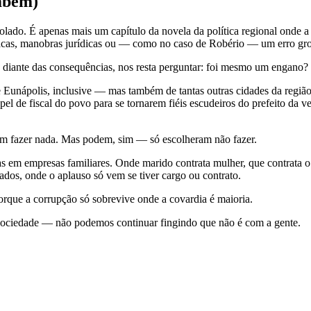
mbém)
lado. É apenas mais um capítulo da novela da política regional onde a 
 fracas, manobras jurídicas ou — como no caso de Robério — um erro gr
os diante das consequências, nos resta perguntar: foi mesmo um engano?
De Eunápolis, inclusive — mas também de tantas outras cidades da regiã
 de fiscal do povo para se tornarem fiéis escudeiros do prefeito da ve
 fazer nada. Mas podem, sim — só escolheram não fazer.
as em empresas familiares. Onde marido contrata mulher, que contrata 
ados, onde o aplauso só vem se tiver cargo ou contrato.
Porque a corrupção só sobrevive onde a covardia é maioria.
sociedade — não podemos continuar fingindo que não é com a gente.