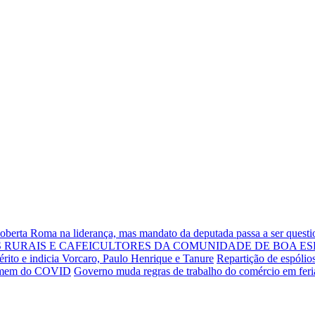
Roberta Roma na liderança, mas mandato da deputada passa a ser quest
RURAIS E CAFEICULTORES DA COMUNIDADE DE BOA ES
rito e indicia Vorcaro, Paulo Henrique e Tanure
Repartição de espólio
 homem do COVID
Governo muda regras de trabalho do comércio em fer