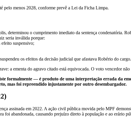
 até pelo menos 2028, conforme prevê a Lei da Ficha Limpa.
olis, determinou o cumprimento imediato da sentença condenatória. R
iz seria inválida porque:
efeito suspensivo;
uspendeu os efeitos da decisão judicial que afastava Robério do cargo
ave: a ementa do agravo citado está equivocada. O voto vencedor não 
ste formalmente — é produto de uma interpretação errada da ement
to, mas foi repreendido injustamente por outro desembargador.
2)
ença assinada em 2022. A ação civil pública movida pelo MPF demons
ra foi abandonada, causando prejuízo direto à população e ao erário pú