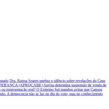
ionado
Dra. Raissa Soares quebra o silêncio sobre revelações do Caso
PERANÇA (APROCABE)
Anvisa determina suspensão de venda de
s ou representação real? O Extremo Sul mandou avisar que Cansou
iado.
A democracia não se faz no dia do voto, mas no conhecimento