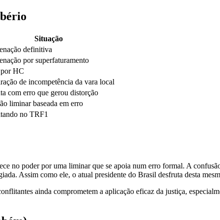
bério
Situação
nação definitiva
nação por superfaturamento
 por HC
ração de incompetência da vara local
a com erro que gerou distorção
ão liminar baseada em erro
itando no TRF1
ce no poder por uma liminar que se apoia num erro formal. A confusão
egiada. Assim como ele, o atual presidente do Brasil desfruta desta mesm
onflitantes ainda comprometem a aplicação eficaz da justiça, especialme