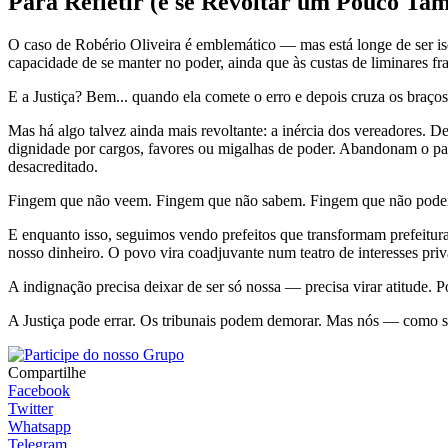
Para Refletir (e se Revoltar um Pouco Ta
O caso de Robério Oliveira é emblemático — mas está longe de ser iso
capacidade de se manter no poder, ainda que às custas de liminares
E a Justiça? Bem... quando ela comete o erro e depois cruza os braç
Mas há algo talvez ainda mais revoltante: a inércia dos vereadores. 
dignidade por cargos, favores ou migalhas de poder. Abandonam o papel
desacreditado.
Fingem que não veem. Fingem que não sabem. Fingem que não podem
E enquanto isso, seguimos vendo prefeitos que transformam prefeitur
nosso dinheiro. O povo vira coadjuvante num teatro de interesses priv
A indignação precisa deixar de ser só nossa — precisa virar atitude. 
A Justiça pode errar. Os tribunais podem demorar. Mas nós — como 
Compartilhe
Facebook
Twitter
Whatsapp
Telegram