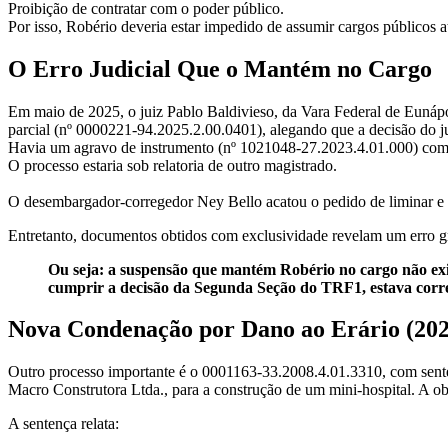
Proibição de contratar com o poder público.
Por isso, Robério deveria estar impedido de assumir cargos públicos
O Erro Judicial Que o Mantém no Cargo
Em maio de 2025, o juiz Pablo Baldivieso, da Vara Federal de Eunáp
parcial (nº 0000221-94.2025.2.00.0401), alegando que a decisão do ju
Havia um agravo de instrumento (nº 1021048-27.2023.4.01.000) com 
O processo estaria sob relatoria de outro magistrado.
O desembargador-corregedor Ney Bello acatou o pedido de liminar e s
Entretanto, documentos obtidos com exclusividade revelam um erro gr
Ou seja: a suspensão que mantém Robério no cargo não exi
cumprir a decisão da Segunda Seção do TRF1, estava corre
Nova Condenação por Dano ao Erário (202
Outro processo importante é o 0001163-33.2008.4.01.3310, com sent
Macro Construtora Ltda., para a construção de um mini-hospital. A ob
A sentença relata: