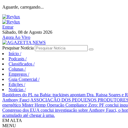
Aguarde, carregando...
Entrar
Sábado, 08 de Agosto 2026
Agora Ao Vivo
Pesquisar Notícia
Início
/
Podcasts
/
Classificados
/
Colunas
/
Empregos
/
Guia Comercial
/
Edições
/
Notícias
/
Bastidores do PL na Bahia: trackings apontam Dra. Raissa Soares e 
Anthony Fauci
ASSOCIAÇÃO DOS PEQUENOS PRODUTORES 
energético Mister Hemp
Operação Compliance Zero: PF conclui inqué
Congresso dos EUA conclui investigação sobre Anthony Fauci, o
acumulado até chegar à urna.
EM ALTA
MENU