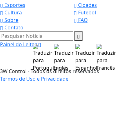
Esportes
Cidades
Cultura
Futebol
Sobre
FAQ
Contato
Pesquisar Notícia
Painel do Leitor
3W Control - Todos os direitos reservados
Termos de Uso e Privacidade