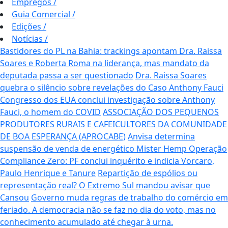
Empregos
/
Guia Comercial
/
Edições
/
Notícias
/
Bastidores do PL na Bahia: trackings apontam Dra. Raissa
Soares e Roberta Roma na liderança, mas mandato da
deputada passa a ser questionado
Dra. Raissa Soares
quebra o silêncio sobre revelações do Caso Anthony Fauci
Congresso dos EUA conclui investigação sobre Anthony
Fauci, o homem do COVID
ASSOCIAÇÃO DOS PEQUENOS
PRODUTORES RURAIS E CAFEICULTORES DA COMUNIDADE
DE BOA ESPERANÇA (APROCABE)
Anvisa determina
suspensão de venda de energético Mister Hemp
Operação
Compliance Zero: PF conclui inquérito e indicia Vorcaro,
Paulo Henrique e Tanure
Repartição de espólios ou
representação real? O Extremo Sul mandou avisar que
Cansou
Governo muda regras de trabalho do comércio em
feriado.
A democracia não se faz no dia do voto, mas no
conhecimento acumulado até chegar à urna.