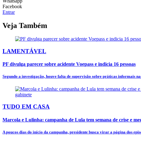
Whatsapp
Facebook
Entrar
Veja Também
LAMENTÁVEL
PF divulga parecer sobre acidente Voepass e indicia 16 pessoas
Segundo a investigação, houve falta de supervisão sobre práticas informais n
TUDO EM CASA
Marcola e Lulinha: campanha de Lula tem semana de crise e mede
A poucos dias do início da campanha, presidente busca virar a página dos episó