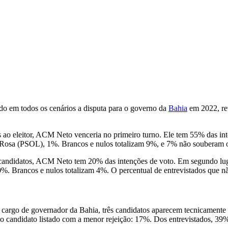
do em todos os cenários a disputa para o governo da
Bahia
em 2022, re
os ao eleitor, ACM Neto venceria no primeiro turno. Ele tem 55% das 
 Rosa (PSOL), 1%. Brancos e nulos totalizam 9%, e 7% não souberam 
e candidatos, ACM Neto tem 20% das intenções de voto. Em segundo l
%. Brancos e nulos totalizam 4%. O percentual de entrevistados que 
a o cargo de governador da Bahia, três candidatos aparecem tecnicame
 candidato listado com a menor rejeição: 17%. Dos entrevistados, 3