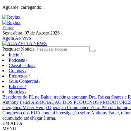
Aguarde, carregando...
Entrar
Sexta-feira, 07 de Agosto 2026
Agora Ao Vivo
Pesquisar Notícia
Início
/
Podcasts
/
Classificados
/
Colunas
/
Empregos
/
Guia Comercial
/
Edições
/
Notícias
/
Bastidores do PL na Bahia: trackings apontam Dra. Raissa Soares e 
Anthony Fauci
ASSOCIAÇÃO DOS PEQUENOS PRODUTORES 
energético Mister Hemp
Operação Compliance Zero: PF conclui inqué
Congresso dos EUA conclui investigação sobre Anthony Fauci, o
acumulado até chegar à urna.
EM ALTA
MENU