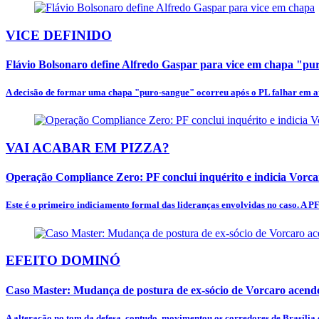
VICE DEFINIDO
Flávio Bolsonaro define Alfredo Gaspar para vice em chapa "p
A decisão de formar uma chapa "puro-sangue" ocorreu após o PL falhar em at
VAI ACABAR EM PIZZA?
Operação Compliance Zero: PF conclui inquérito e indicia Vorc
Este é o primeiro indiciamento formal das lideranças envolvidas no caso. A PF
EFEITO DOMINÓ
Caso Master: Mudança de postura de ex-sócio de Vorcaro acende
A alteração no tom da defesa, contudo, movimentou os corredores de Brasília e