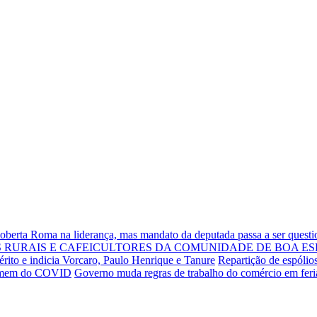
Roberta Roma na liderança, mas mandato da deputada passa a ser quest
RURAIS E CAFEICULTORES DA COMUNIDADE DE BOA ES
rito e indicia Vorcaro, Paulo Henrique e Tanure
Repartição de espólio
 homem do COVID
Governo muda regras de trabalho do comércio em fer