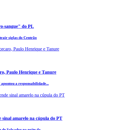
uro-sangue" do PL
rair siglas do Centrão
aro, Paulo Henrique e Tanure
 apontou a responsabilidade...
 sinal amarelo na cúpula do PT
 de Salvador na noite da...