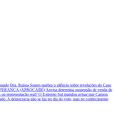
ionado
Dra. Raissa Soares quebra o silêncio sobre revelações do Caso
PERANÇA (APROCABE)
Anvisa determina suspensão de venda de
s ou representação real? O Extremo Sul mandou avisar que Cansou
iado.
A democracia não se faz no dia do voto, mas no conhecimento