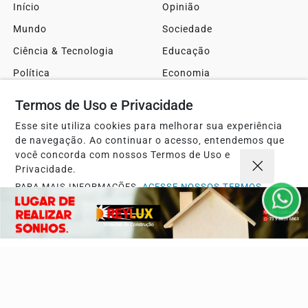
Início
Opinião
Mundo
Sociedade
Ciência & Tecnologia
Educação
Política
Economia
Agro
Justiça
Termos de Uso e Privacidade
Saúde
Turismo
Esse site utiliza cookies para melhorar sua experiência
Esportes
Cidades
de navegação. Ao continuar o acesso, entendemos que
você concorda com nossos Termos de Uso e
Cultura
Futebol
Privacidade.
Sobre
FAQ
PARA MAIS INFORMAÇÕES,
ACESSE NOSSOS TERMOS
CLICANDO AQUI
Contato
PROSSEGUIR
Pesquisar Notícia
Painel do Leitor