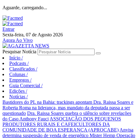
Aguarde, carregando...
Entrar
Sexta-feira, 07 de Agosto 2026
Agora Ao Vivo
Pesquisar Notícia
Início
/
Podcasts
/
Classificados
/
Colunas
/
Empregos
/
Guia Comercial
/
Edições
/
Notícias
/
Bastidores do PL na Bahia: trackings apontam Dra. Raissa Soares e
Roberta Roma na liderança, mas mandato da deputada passa a ser
questionado
Dra. Raissa Soares quebra o silêncio sobre revelações
do Caso Anthony Fauci
ASSOCIAÇÃO DOS PEQUENOS
PRODUTORES RURAIS E CAFEICULTORES DA
COMUNIDADE DE BOA ESPERANÇA (APROCABE)
Anvisa
determina suspensão de venda de energético Mister Hemp
Operação