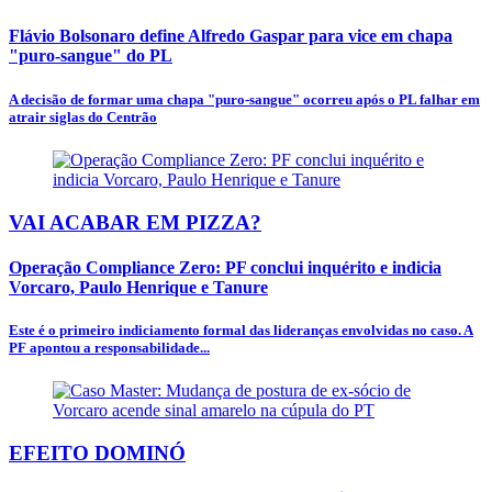
Flávio Bolsonaro define Alfredo Gaspar para vice em chapa
"puro-sangue" do PL
A decisão de formar uma chapa "puro-sangue" ocorreu após o PL falhar em
atrair siglas do Centrão
VAI ACABAR EM PIZZA?
Operação Compliance Zero: PF conclui inquérito e indicia
Vorcaro, Paulo Henrique e Tanure
Este é o primeiro indiciamento formal das lideranças envolvidas no caso. A
PF apontou a responsabilidade...
EFEITO DOMINÓ