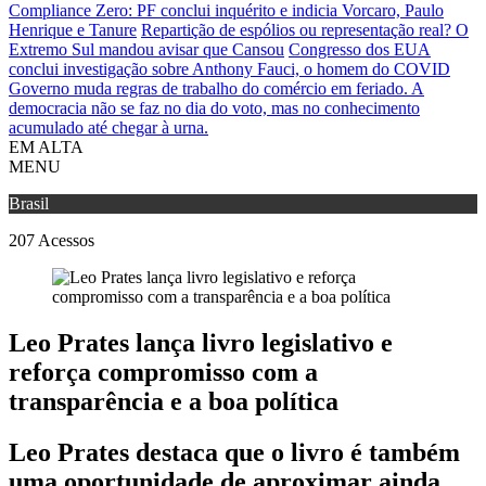
Compliance Zero: PF conclui inquérito e indicia Vorcaro, Paulo
Henrique e Tanure
Repartição de espólios ou representação real? O
Extremo Sul mandou avisar que Cansou
Congresso dos EUA
conclui investigação sobre Anthony Fauci, o homem do COVID
Governo muda regras de trabalho do comércio em feriado.
A
democracia não se faz no dia do voto, mas no conhecimento
acumulado até chegar à urna.
EM ALTA
MENU
Brasil
207
Acessos
Leo Prates lança livro legislativo e
reforça compromisso com a
transparência e a boa política
Leo Prates destaca que o livro é também
uma oportunidade de aproximar ainda