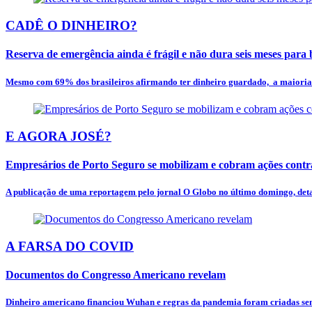
CADÊ O DINHEIRO?
Reserva de emergência ainda é frágil e não dura seis meses para
Mesmo com 69% dos brasileiros afirmando ter dinheiro guardado, a maioria n
E AGORA JOSÉ?
Empresários de Porto Seguro se mobilizam e cobram ações contra 
A publicação de uma reportagem pelo jornal O Globo no último domingo, deta
A FARSA DO COVID
Documentos do Congresso Americano revelam
Dinheiro americano financiou Wuhan e regras da pandemia foram criadas sem