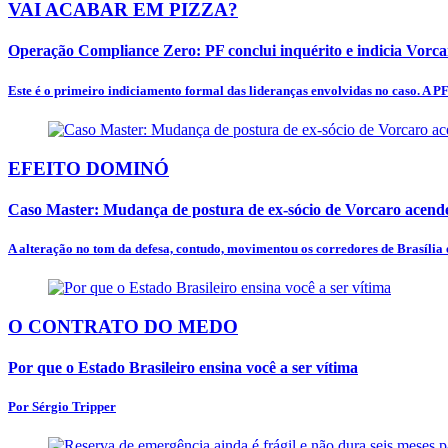
VAI ACABAR EM PIZZA?
Operação Compliance Zero: PF conclui inquérito e indicia Vorc
Este é o primeiro indiciamento formal das lideranças envolvidas no caso. A PF
EFEITO DOMINÓ
Caso Master: Mudança de postura de ex-sócio de Vorcaro acende
A alteração no tom da defesa, contudo, movimentou os corredores de Brasília e
O CONTRATO DO MEDO
Por que o Estado Brasileiro ensina você a ser vítima
Por Sérgio Tripper