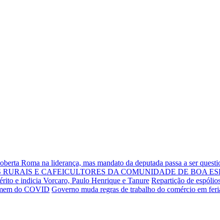
Roberta Roma na liderança, mas mandato da deputada passa a ser quest
RURAIS E CAFEICULTORES DA COMUNIDADE DE BOA ES
rito e indicia Vorcaro, Paulo Henrique e Tanure
Repartição de espólio
 homem do COVID
Governo muda regras de trabalho do comércio em fer