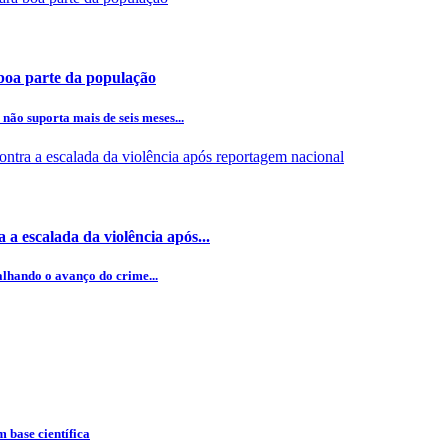
 boa parte da população
ão suporta mais de seis meses...
a escalada da violência após...
lhando o avanço do crime...
 base científica