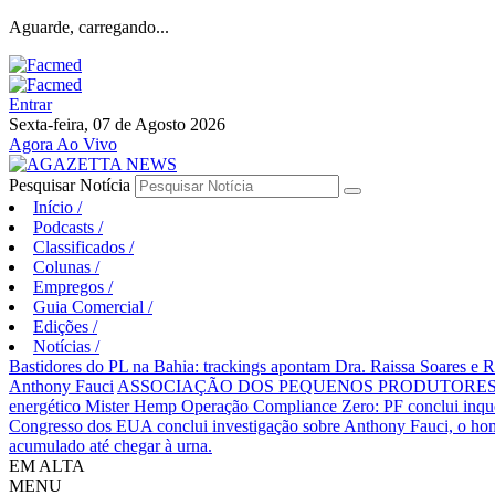
Aguarde, carregando...
Entrar
Sexta-feira, 07 de Agosto 2026
Agora Ao Vivo
Pesquisar Notícia
Início
/
Podcasts
/
Classificados
/
Colunas
/
Empregos
/
Guia Comercial
/
Edições
/
Notícias
/
Bastidores do PL na Bahia: trackings apontam Dra. Raissa Soares e 
Anthony Fauci
ASSOCIAÇÃO DOS PEQUENOS PRODUTORES 
energético Mister Hemp
Operação Compliance Zero: PF conclui inqué
Congresso dos EUA conclui investigação sobre Anthony Fauci, o
acumulado até chegar à urna.
EM ALTA
MENU