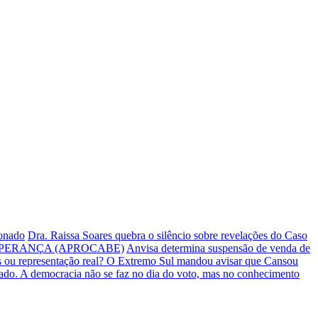
ionado
Dra. Raissa Soares quebra o silêncio sobre revelações do Caso
PERANÇA (APROCABE)
Anvisa determina suspensão de venda de
s ou representação real? O Extremo Sul mandou avisar que Cansou
iado.
A democracia não se faz no dia do voto, mas no conhecimento