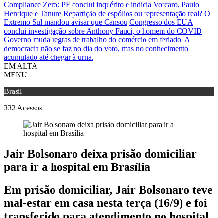
Compliance Zero: PF conclui inquérito e indicia Vorcaro, Paulo
Henrique e Tanure
Repartição de espólios ou representação real? O
Extremo Sul mandou avisar que Cansou
Congresso dos EUA
conclui investigação sobre Anthony Fauci, o homem do COVID
Governo muda regras de trabalho do comércio em feriado.
A
democracia não se faz no dia do voto, mas no conhecimento
acumulado até chegar à urna.
EM ALTA
MENU
Brasil
332
Acessos
Jair Bolsonaro deixa prisão domiciliar
para ir a hospital em Brasília
Em prisão domiciliar, Jair Bolsonaro teve
mal-estar em casa nesta terça (16/9) e foi
transferido para atendimento no hospital