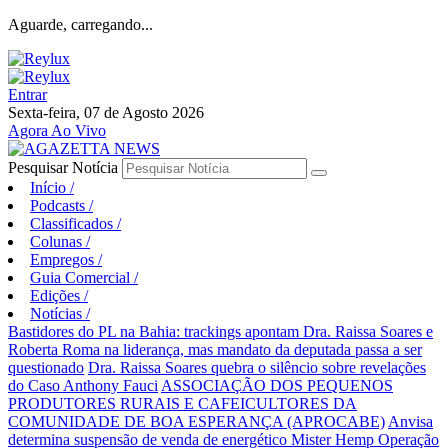
Aguarde, carregando...
Entrar
Sexta-feira, 07 de Agosto 2026
Agora Ao Vivo
Pesquisar Notícia
Início
/
Podcasts
/
Classificados
/
Colunas
/
Empregos
/
Guia Comercial
/
Edições
/
Notícias
/
Bastidores do PL na Bahia: trackings apontam Dra. Raissa Soares e
Roberta Roma na liderança, mas mandato da deputada passa a ser
questionado
Dra. Raissa Soares quebra o silêncio sobre revelações
do Caso Anthony Fauci
ASSOCIAÇÃO DOS PEQUENOS
PRODUTORES RURAIS E CAFEICULTORES DA
COMUNIDADE DE BOA ESPERANÇA (APROCABE)
Anvisa
determina suspensão de venda de energético Mister Hemp
Operação