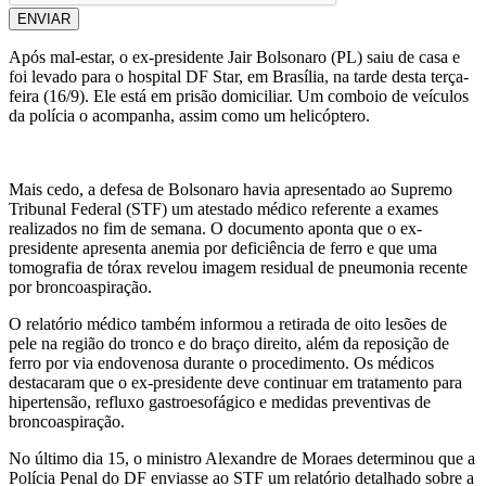
ENVIAR
Após mal-estar, o ex-presidente Jair Bolsonaro (PL) saiu de casa e
foi levado para o hospital DF Star, em Brasília, na tarde desta terça-
feira (16/9). Ele está em prisão domiciliar. Um comboio de veículos
da polícia o acompanha, assim como um helicóptero.
Mais cedo, a defesa de Bolsonaro havia apresentado ao Supremo
Tribunal Federal (STF) um atestado médico referente a exames
realizados no fim de semana. O documento aponta que o ex-
presidente apresenta anemia por deficiência de ferro e que uma
tomografia de tórax revelou imagem residual de pneumonia recente
por broncoaspiração.
O relatório médico também informou a retirada de oito lesões de
pele na região do tronco e do braço direito, além da reposição de
ferro por via endovenosa durante o procedimento. Os médicos
destacaram que o ex-presidente deve continuar em tratamento para
hipertensão, refluxo gastroesofágico e medidas preventivas de
broncoaspiração.
No último dia 15, o ministro Alexandre de Moraes determinou que a
Polícia Penal do DF enviasse ao STF um relatório detalhado sobre a