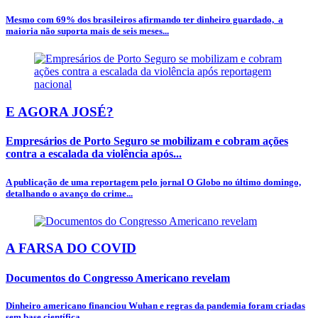
Mesmo com 69% dos brasileiros afirmando ter dinheiro guardado, a
maioria não suporta mais de seis meses...
E AGORA JOSÉ?
Empresários de Porto Seguro se mobilizam e cobram ações
contra a escalada da violência após...
A publicação de uma reportagem pelo jornal O Globo no último domingo,
detalhando o avanço do crime...
A FARSA DO COVID
Documentos do Congresso Americano revelam
Dinheiro americano financiou Wuhan e regras da pandemia foram criadas
sem base científica