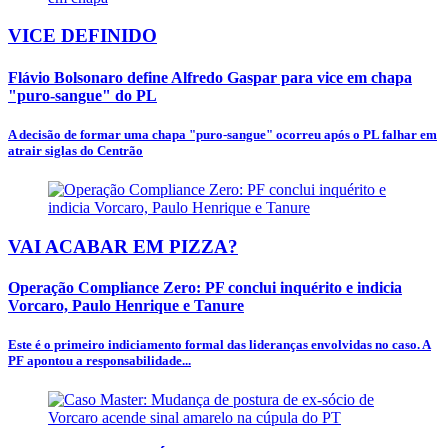
VICE DEFINIDO
Flávio Bolsonaro define Alfredo Gaspar para vice em chapa
"puro-sangue" do PL
A decisão de formar uma chapa "puro-sangue" ocorreu após o PL falhar em
atrair siglas do Centrão
VAI ACABAR EM PIZZA?
Operação Compliance Zero: PF conclui inquérito e indicia
Vorcaro, Paulo Henrique e Tanure
Este é o primeiro indiciamento formal das lideranças envolvidas no caso. A
PF apontou a responsabilidade...