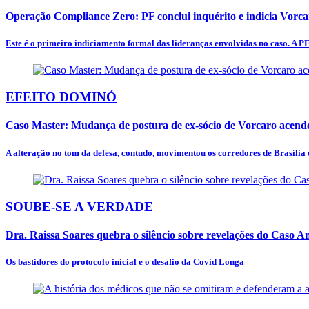
Operação Compliance Zero: PF conclui inquérito e indicia Vorc
Este é o primeiro indiciamento formal das lideranças envolvidas no caso. A PF
EFEITO DOMINÓ
Caso Master: Mudança de postura de ex-sócio de Vorcaro acende
A alteração no tom da defesa, contudo, movimentou os corredores de Brasília e
SOUBE-SE A VERDADE
Dra. Raissa Soares quebra o silêncio sobre revelações do Caso 
Os bastidores do protocolo inicial e o desafio da Covid Longa