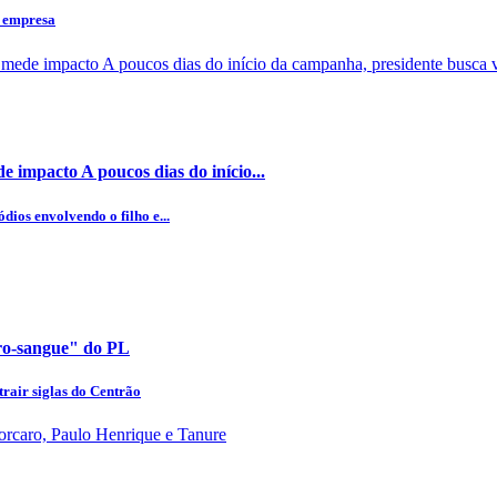
a empresa
 impacto A poucos dias do início...
dios envolvendo o filho e...
uro-sangue" do PL
rair siglas do Centrão