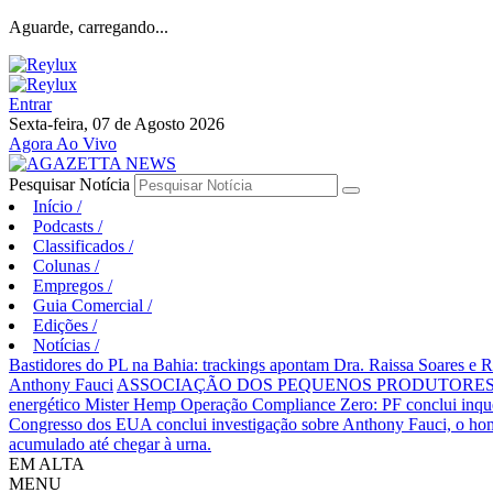
Aguarde, carregando...
Entrar
Sexta-feira, 07 de Agosto 2026
Agora Ao Vivo
Pesquisar Notícia
Início
/
Podcasts
/
Classificados
/
Colunas
/
Empregos
/
Guia Comercial
/
Edições
/
Notícias
/
Bastidores do PL na Bahia: trackings apontam Dra. Raissa Soares e 
Anthony Fauci
ASSOCIAÇÃO DOS PEQUENOS PRODUTORES 
energético Mister Hemp
Operação Compliance Zero: PF conclui inqué
Congresso dos EUA conclui investigação sobre Anthony Fauci, o
acumulado até chegar à urna.
EM ALTA
MENU