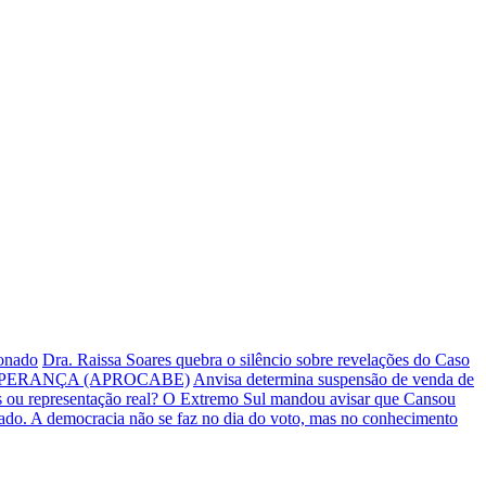
ionado
Dra. Raissa Soares quebra o silêncio sobre revelações do Caso
PERANÇA (APROCABE)
Anvisa determina suspensão de venda de
s ou representação real? O Extremo Sul mandou avisar que Cansou
iado.
A democracia não se faz no dia do voto, mas no conhecimento