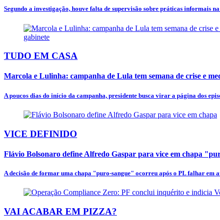
Segundo a investigação, houve falta de supervisão sobre práticas informais n
TUDO EM CASA
Marcola e Lulinha: campanha de Lula tem semana de crise e mede
A poucos dias do início da campanha, presidente busca virar a página dos episó
VICE DEFINIDO
Flávio Bolsonaro define Alfredo Gaspar para vice em chapa "p
A decisão de formar uma chapa "puro-sangue" ocorreu após o PL falhar em at
VAI ACABAR EM PIZZA?