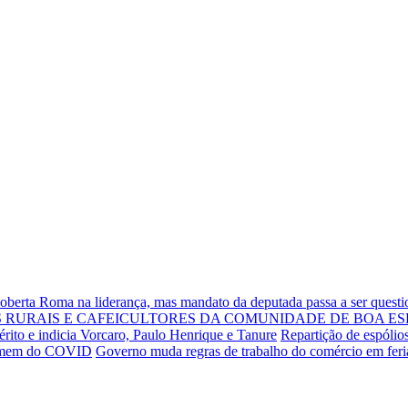
Roberta Roma na liderança, mas mandato da deputada passa a ser quest
RURAIS E CAFEICULTORES DA COMUNIDADE DE BOA ES
rito e indicia Vorcaro, Paulo Henrique e Tanure
Repartição de espólio
 homem do COVID
Governo muda regras de trabalho do comércio em fer