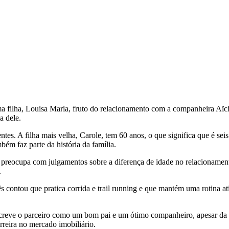
a filha, Louisa Maria, fruto do relacionamento com a companheira Aïch
a dele.
entes. A filha mais velha, Carole, tem 60 anos, o que significa que é s
mbém faz parte da história da família.
 se preocupa com julgamentos sobre a diferença de idade no relacionam
.
cês contou que pratica corrida e trail running e que mantém uma rotina a
descreve o parceiro como um bom pai e um ótimo companheiro, apesar da 
rreira no mercado imobiliário.