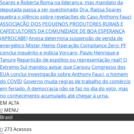
Soares e Roberta Roma na liderança, mas mandato da
deputada passa a ser questionado
Dra. Raissa Soares
quebra o silêncio sobre revelações do Caso Anthony Fauci
ASSOCIAÇÃO DOS PEQUENOS PRODUTORES RURAIS E
CAFEICULTORES DA COMUNIDADE DE BOA ESPERANÇA
(APROCABE)
Anvisa determina suspensão de venda de
energético Mister Hemp
Operação Compliance Zero: PF
conclui inquérito e indicia Vorcaro, Paulo Henrique e
Tanure
Repartição de espólios ou representação real? O
Extremo Sul mandou avisar que Cansou
Congresso dos
EUA conclui investigação sobre Anthony Fauci, o homem
do COVID
Governo muda regras de trabalho do comércio
em feriado.
A democracia não se faz no dia do voto, mas
no conhecimento acumulado até chegar à urna.
EM ALTA
MENU
Brasil
273
Acessos