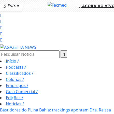
Entrar
AGORA AO VIV
Pesquisar Notícia
Início
/
Podcasts
/
Classificados
/
Colunas
/
Empregos
/
Guia Comercial
/
Edições
/
Notícias
/
Bastidores do PL na Bahia: trackings apontam Dra. Raissa