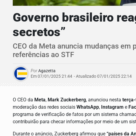
Governo brasileiro re
secretos”
CEO da Meta anuncia mudanças em pol
referências ao STF
Por
Agazetta
Em 07/01/2025 21:44
- Atualizado
07/01/2025 22:14
O CEO da
Meta
,
Mark Zuckerberg
, anunciou nesta
terça-
moderação das redes sociais
WhatsApp
,
Instagram
e
Fa
programa de verificação de fatos por um sistema cham
contribuirão para checar informações por meio de um si
Durante o anúncio, Zuckerberg afirmou que
“países da A