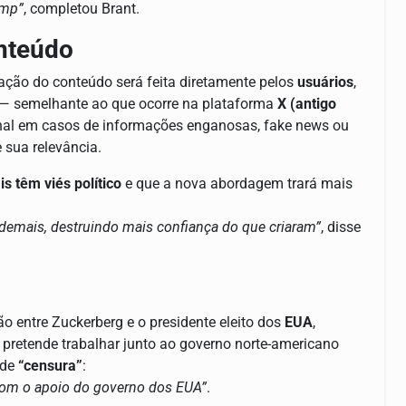
ump”
, completou Brant.
nteúdo
ação do conteúdo será feita diretamente pelos
usuários
,
s — semelhante ao que ocorre na plataforma
X (antigo
ional em casos de informações enganosas, fake news ou
 sua relevância.
s têm viés político
e que a nova abordagem trará mais
 demais, destruindo mais confiança do que criaram”
, disse
entre Zuckerberg e o presidente eleito dos
EUA
,
 pretende trabalhar junto ao governo norte-americano
 de
“censura”
:
 com o apoio do governo dos EUA”
.