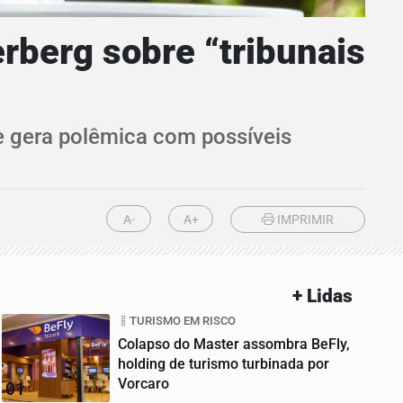
rberg sobre “tribunais
e gera polêmica com possíveis
A-
A+
IMPRIMIR
+ Lidas
TURISMO EM RISCO
Colapso do Master assombra BeFly,
holding de turismo turbinada por
Vorcaro
01