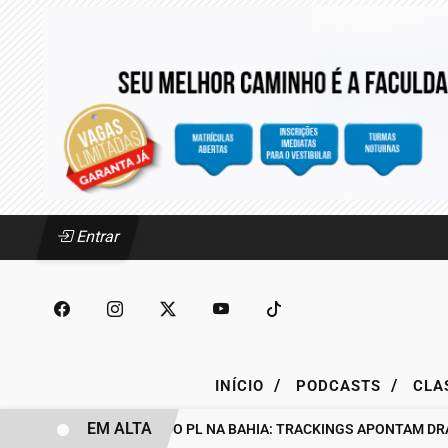
Entrar
/
/
INÍCIO
PODCASTS
CLA
EM ALTA
BASTIDORES DO PL NA BAHIA: TRACKINGS APONTAM DRA. RAI