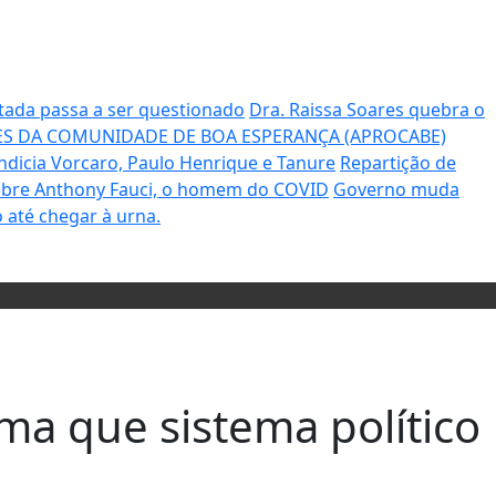
tada passa a ser questionado
Dra. Raissa Soares quebra o
S DA COMUNIDADE DE BOA ESPERANÇA (APROCABE)
ndicia Vorcaro, Paulo Henrique e Tanure
Repartição de
sobre Anthony Fauci, o homem do COVID
Governo muda
 até chegar à urna.
rma que sistema político