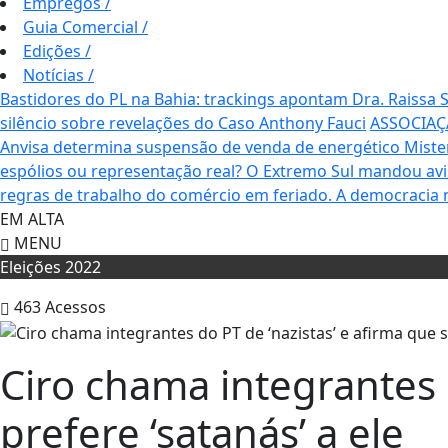
Empregos
/
Guia Comercial
/
Edições
/
Notícias
/
Bastidores do PL na Bahia: trackings apontam Dra. Raissa
silêncio sobre revelações do Caso Anthony Fauci
ASSOCIAÇ
Anvisa determina suspensão de venda de energético Mis
espólios ou representação real? O Extremo Sul mandou av
regras de trabalho do comércio em feriado.
A democracia 
EM ALTA
MENU
Eleições 2022
463
Acessos
Ciro chama integrantes d
prefere ‘satanás’ a ele