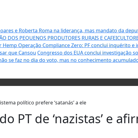
 Soares e Roberta Roma na liderança, mas mandato da depu
ÃO DOS PEQUENOS PRODUTORES RURAIS E CAFEICULTORE
ter Hemp
Operação Compliance Zero: PF conclui inquérito e i
isar que Cansou
Congresso dos EUA conclui investigação 
não se faz no dia do voto, mas no conhecimento acumulado
o PT de ‘nazistas’ e afi