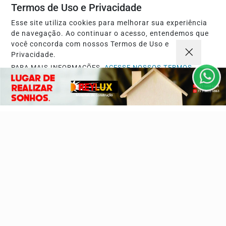
guardado, a maioria não suporta mais de seis meses...
Termos de Uso e Privacidade
Esse site utiliza cookies para melhorar sua experiência
de navegação. Ao continuar o acesso, entendemos que
você concorda com nossos Termos de Uso e
Privacidade.
PARA MAIS INFORMAÇÕES,
ACESSE NOSSOS TERMOS
CLICANDO AQUI
PROSSEGUIR
E AGORA JOSÉ?
Empresários de Porto Seguro se mobilizam e
cobram ações contra a escalada da violência
após...
A publicação de uma reportagem pelo jornal O Globo no
último domingo, detalhando o avanço do crime...