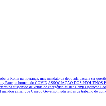
Roberta Roma na liderança, mas mandato da deputada passa a ser quest
thony Fauci, o homem do COVID
ASSOCIAÇÃO DOS PEQUENOS P
etermina suspensão de venda de energético Mister Hemp
Operação Comp
ul mandou avisar que Cansou
Governo muda regras de trabalho do comé