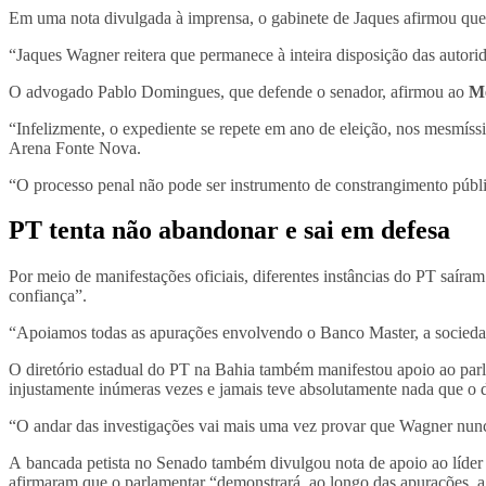
Em uma nota divulgada à imprensa, o gabinete de Jaques afirmou qu
“Jaques Wagner reitera que permanece à inteira disposição das autorid
O advogado Pablo Domingues, que defende o senador, afirmou ao
Me
“Infelizmente, o expediente se repete em ano de eleição, nos mesmís
Arena Fonte Nova.
“O processo penal não pode ser instrumento de constrangimento públi
PT tenta não abandonar e sai em defesa
Por meio de manifestações oficiais, diferentes instâncias do PT saír
confiança”.
“Apoiamos todas as apurações envolvendo o Banco Master, a sociedade
O diretório estadual do PT na Bahia também manifestou apoio ao par
injustamente inúmeras vezes e jamais teve absolutamente nada que o 
“O andar das investigações vai mais uma vez provar que Wagner nunca
A bancada petista no Senado também divulgou nota de apoio ao líder 
afirmaram que o parlamentar “demonstrará, ao longo das apurações, a 