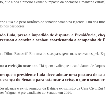
, que ainda é preciso avaliar o impacto da operação e manter a estraté
r e Lula e o peso histórico do senador baiano na legenda. Um dos fund
o nos bastidores.
ndo Lula, preso e impedido de disputar a Presidência, ch
or recusou o convite e acabou coordenando a campanha de
e Dilma Rousseff. Em uma de suas passagens mais relevantes pela Esp
to à reeleição neste ano
. Há quem avalie que a candidatura de Jaques
rmam que o presidente Lula deve adotar uma postura de cau
erança do Senado para estancar a crise, o que o senador
ções alcance o ex-governador da Bahia e ex-ministro da Casa Civil Rui
ques Wagner, é pré-candidato ao Senado em 2026.