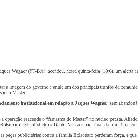
aques Wagner (PT-BA), acendeu, nessa quinta-feira (18/6), um alerta en
star a imagem do governo e anule um dos principais trunfos da comunic
 Banco Master.
nciamento institucional em relação a Jaques Wagner
, sem abandoná-
operação reacende o “fantasma do Master” no núcleo petista. Aliados 
ir Bolsonaro pedia dinheiro a Daniel Vorcaro para financiar um filme e
as peças publicitárias contra a família Bolsonaro perderam força, e que 