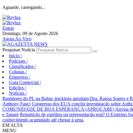
Aguarde, carregando...
Entrar
Domingo, 09 de Agosto 2026
Agora Ao Vivo
Pesquisar Notícia
Início
/
Podcasts
/
Classificados
/
Colunas
/
Empregos
/
Guia Comercial
/
Edições
/
Notícias
/
Bastidores do PL na Bahia: trackings apontam Dra. Raissa Soares e 
Anthony Fauci
Congresso dos EUA conclui investigação sobre An
COMUNIDADE DE BOA ESPERANÇA (APROCABE)
Anvisa d
e Tanure
Repartição de espólios ou representação real? O Extremo S
conhecimento acumulado até chegar à urna.
EM ALTA
MENU