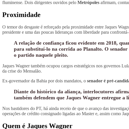
fluminense. Dois dirigentes ouvidos pelo
Metrópoles
afirmam, contudo
Proximidade
O temor do desgaste é reforçado pela proximidade entre Jaques Wagne
presidente e uma das poucas lideranças com liberdade para confrontá-l
A relação de confiança ficou evidente em 2018, qua
para substituí-lo na corrida ao Planalto. O senad
o partido naquele pleito.
Jaques Wagner também ocupou cargos estratégicos nos governos Lula 
da crise do Mensalão.
Ex-governador da Bahia por dois mandatos, o
senador é pré-candida
Diante do histórico da aliança, interlocutores afi
também defendem que Jaques Wagner entregue a lid
Nos bastidores do PT, há ainda receio de que o avanço das investiga
operações de crédito consignado ligadas ao Master e, assim como Ja
Quem é Jaques Wagner