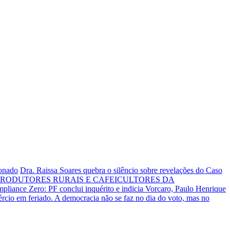
ionado
Dra. Raissa Soares quebra o silêncio sobre revelações do Caso
RODUTORES RURAIS E CAFEICULTORES DA
liance Zero: PF conclui inquérito e indicia Vorcaro, Paulo Henrique
rcio em feriado.
A democracia não se faz no dia do voto, mas no