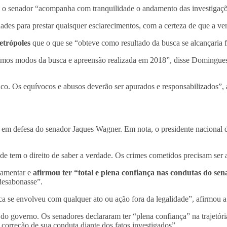
e o senador “acompanha com tranquilidade o andamento das investigaçõ
ades para prestar quaisquer esclarecimentos, com a certeza de que a ve
trópoles
que o que se “obteve como resultado da busca se alcançaria f
simos modos da busca e apreensão realizada em 2018”, disse Domingues
co. Os equívocos e abusos deverão ser apurados e responsabilizados”, 
am em defesa do senador Jaques Wagner. Em nota, o presidente nacional d
 tem o direito de saber a verdade. Os crimes cometidos precisam ser 
lamentar e
afirmou ter “total e plena confiança nas condutas do se
desabonasse”.
 se envolveu com qualquer ato ou ação fora da legalidade”, afirmou a 
do governo. Os senadores declararam ter “plena confiança” na trajetór
correção de sua conduta diante dos fatos investigados”.