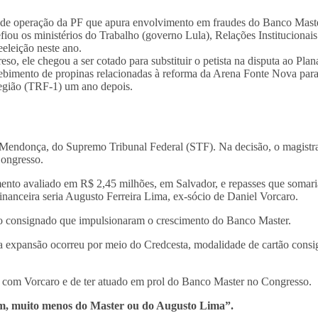
de operação da PF que apura envolvimento em fraudes do Banco Maste
ou os ministérios do Trabalho (governo Lula), Relações Institucionais
eeleição neste ano.
, ele chegou a ser cotado para substituir o petista na disputa ao Plan
ecebimento de propinas relacionadas à reforma da Arena Fonte Nova pa
Região (TRF-1) um ano depois.
Mendonça, do Supremo Tribunal Federal (STF). Na decisão, o magistrad
Congresso.
mento avaliado em R$ 2,45 milhões, em Salvador, e repasses que somar
 financeira seria Augusto Ferreira Lima, ex-sócio de Daniel Vorcaro.
to consignado que impulsionaram o crescimento do Banco Master.
 expansão ocorreu por meio do Credcesta, modalidade de cartão consig
o com Vorcaro e de ter atuado em prol do Banco Master no Congresso.
ém, muito menos do Master ou do Augusto Lima”.