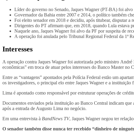
Líder do governo no Senado, Jaques Wagner (PT-BA) foi alvo 
Governador da Bahia entre 2007 e 2014, o político também chefi
Foi eleito senador em 2018 e decidiu, após titubear, disputar a r
Dirigentes do PT afirmam que, em 2018, quando Lula estava preso
Naquele ano, Jaques Wagner foi alvo da PF por suspeita de r
A operação foi anulada pelo Tribunal Regional Federal da 1ª 
Interesses
A operação contra Jaques Wagner foi autorizada pelo ministro André 
econômicas” em troca de atuar pelos interesses do Banco Master no 
Entre as “vantagens” apontados pela Polícia Federal estão um aparta
os investigadores, o principal elo entre Jaques Wagner e a instituição
Lima é apontado como responsável por estruturar operações de crédi
Documentos enviados pela instituição ao Banco Central indicam que a
após a entrada de Augusto Lima no negócio.
Em uma entrevista à
BandNews TV
, Jaques Wagner negou ter relaçã
O senador também disse nunca ter recebido “dinheiro de ningu