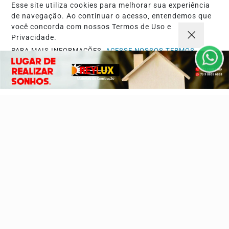
Esse site utiliza cookies para melhorar sua experiência
Cultura
Futebol
de navegação. Ao continuar o acesso, entendemos que
você concorda com nossos Termos de Uso e
Sobre
FAQ
Privacidade.
Contato
PARA MAIS INFORMAÇÕES,
ACESSE NOSSOS TERMOS
CLICANDO AQUI
Pesquisar Notícia
PROSSEGUIR
Painel do Leitor
3W Control - Todos os direitos reservados
Termos de Uso e Privacidade