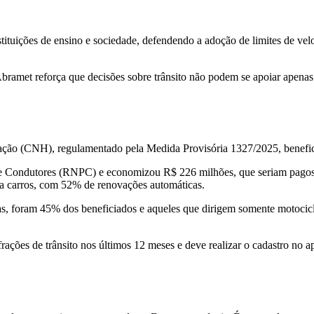
ituições de ensino e sociedade, defendendo a adoção de limites de vel
bramet reforça que decisões sobre trânsito não podem se apoiar apenas 
ação (CNH), regulamentado pela Medida Provisória 1327/2025, benefic
 de Condutores (RNPC) e economizou R$ 226 milhões, que seriam pagos e
ra carros, com 52% de renovações automáticas.
tas, foram 45% dos beneficiados e aqueles que dirigem somente motoci
rações de trânsito nos últimos 12 meses e deve realizar o cadastro no a