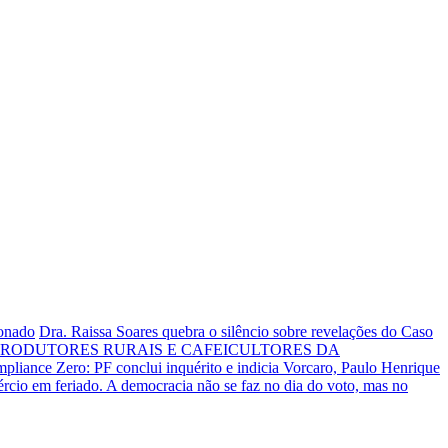
ionado
Dra. Raissa Soares quebra o silêncio sobre revelações do Caso
RODUTORES RURAIS E CAFEICULTORES DA
liance Zero: PF conclui inquérito e indicia Vorcaro, Paulo Henrique
rcio em feriado.
A democracia não se faz no dia do voto, mas no