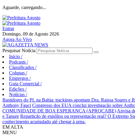
Aguarde, carregando...
Entrar
Domingo, 09 de Agosto 2026
Agora Ao Vivo
Pesquisar Notícia
Início
/
Podcasts
/
Classificados
/
Colunas
/
Empregos
/
Guia Comercial
/
Edições
/
Notícias
/
Bastidores do PL na Bahia: trackings apontam Dra. Raissa Soares e 
Anthony Fauci
Congresso dos EUA conclui investigação sobre An
COMUNIDADE DE BOA ESPERANÇA (APROCABE)
Anvisa d
e Tanure
Repartição de espólios ou representação real? O Extremo S
conhecimento acumulado até chegar à urna.
EM ALTA
MENU