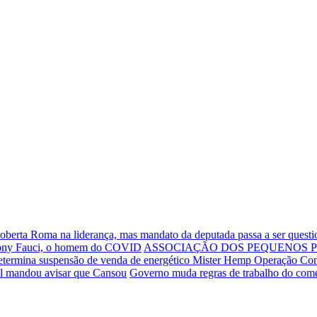
Roberta Roma na liderança, mas mandato da deputada passa a ser quest
thony Fauci, o homem do COVID
ASSOCIAÇÃO DOS PEQUENOS P
etermina suspensão de venda de energético Mister Hemp
Operação Comp
ul mandou avisar que Cansou
Governo muda regras de trabalho do comé