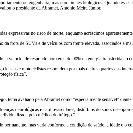
ortamento ou engenharia, mas com limites biológicos. Quando esses li
valiou o presidente da Abramet, Antonio Meira Júnior.
s expressivas no risco de morte, enquanto acréscimos aparentemente 
 da frota de SUVs e de veículos com frente elevada, associados a maior
o, a velocidade responde por cerca de 90% da energia transferida ao co
ciclistas e motociclistas respondem por mais de três quartos das interna
oteção física”.
áfego, tema avaliado pela Abramet como “especialmente sensível” diant
enças neurológicas e cardiovasculares, distúrbios do sono, osteoporose
individualizada pelo médico do tráfego.”
tado permanente, mas varia conforme a condição de saúde, a idade e o co