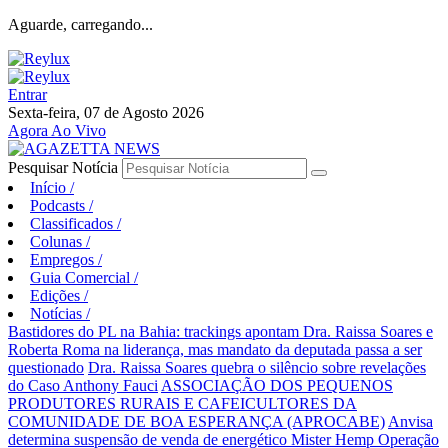
Aguarde, carregando...
Entrar
Sexta-feira, 07 de Agosto 2026
Agora Ao Vivo
Pesquisar Notícia
Início
/
Podcasts
/
Classificados
/
Colunas
/
Empregos
/
Guia Comercial
/
Edições
/
Notícias
/
Bastidores do PL na Bahia: trackings apontam Dra. Raissa Soares e
Roberta Roma na liderança, mas mandato da deputada passa a ser
questionado
Dra. Raissa Soares quebra o silêncio sobre revelações
do Caso Anthony Fauci
ASSOCIAÇÃO DOS PEQUENOS
PRODUTORES RURAIS E CAFEICULTORES DA
COMUNIDADE DE BOA ESPERANÇA (APROCABE)
Anvisa
determina suspensão de venda de energético Mister Hemp
Operação