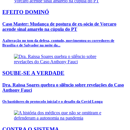
EFEITO DOMINÓ
Caso Master: Mudança de postura de ex-sócio de Vorcaro
acende sinal amarelo na cúpula do PT
A alteração no tom da defesa, contudo, movimentou os corredores de
Brasília e de Salvador na noite da...
SOUBE-SE A VERDADE
Dra. Raissa Soares quebra o silêncio sobre revelações do Caso
Anthony Fauci
Os bastidores do protocolo inicial e o desafio da Covid Longa
CONTRA O SISTEMA