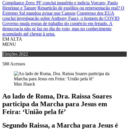
Compliance Zero: PF conclui inquérito e indicia Vorcaro, Paulo
Henrique e Tanure
Repartição de espólios ou representação real? O
Extremo Sul mandou avisar que Cansou
Congresso dos EUA
conclui investigação sobre Anthony Fauci, o homem do COVID
Governo muda regras de trabalho do comércio em feriado.
A
democracia não se faz no dia do voto, mas no conhecimento
acumulado até chegar à urna.
EM ALTA
MENU
Eleições 2022
588
Acessos
Max Haack
Ao lado de Roma, Dra. Raissa Soares
participa da Marcha para Jesus em
Feira: ‘União pela fé’
Segundo Raissa, a Marcha para Jesus é