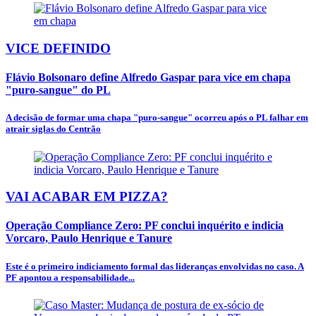
VICE DEFINIDO
Flávio Bolsonaro define Alfredo Gaspar para vice em chapa
"puro-sangue" do PL
A decisão de formar uma chapa "puro-sangue" ocorreu após o PL falhar em
atrair siglas do Centrão
VAI ACABAR EM PIZZA?
Operação Compliance Zero: PF conclui inquérito e indicia
Vorcaro, Paulo Henrique e Tanure
Este é o primeiro indiciamento formal das lideranças envolvidas no caso. A
PF apontou a responsabilidade...