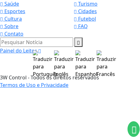
Saúde
Turismo
Esportes
Cidades
Cultura
Futebol
Sobre
FAQ
Contato
Pesquisar Notícia
Painel do Leitor
3W Control - Todos os direitos reservados
Termos de Uso e Privacidade
Termos de Uso e Privacidade
Esse site utiliza cookies para melhorar sua
experiência de navegação. Ao continuar o acesso,
entendemos que você concorda com nossos Termos
de Uso e Privacidade.
PARA MAIS INFORMAÇÕES,
ACESSE NOSSOS TERMOS
CLICANDO AQUI
PROSSEGUIR