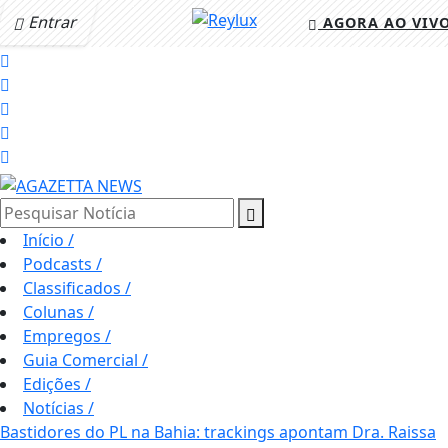
Entrar
AGORA AO VIV
Pesquisar Notícia
Início
/
Podcasts
/
Classificados
/
Colunas
/
Empregos
/
Guia Comercial
/
Edições
/
Notícias
/
Bastidores do PL na Bahia: trackings apontam Dra. Raissa