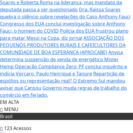
Soares e Roberta Roma na liderança, mas mandato da
deputada passa a ser questionado
Dra. Raissa Soares
quebra o silêncio sobre revelações do Caso Anthony Fauci
Congresso dos EUA conclui investigação sobre Anthony
Fauci, o homem do COVID
Polícia dos EUA frustrou plano
para matar Messi na Copa, diz jornal
ASSOCIAÇÃO DOS
PEQUENOS PRODUTORES RURAIS E CAFEICULTORES DA
COMUNIDADE DE BOA ESPERANÇA (APROCABE)
Anvisa
determina suspensão de venda de energético Mister
Hemp
Operação Compliance Zero: PF conclui inquérito e
indicia Vorcaro, Paulo Henrique e Tanure
Repartição de
espólios ou representação real? O Extremo Sul mandou
avisar que Cansou
Governo muda regras de trabalho do
comércio em feriado.
EM ALTA
MENU
Brasil
123
Acessos