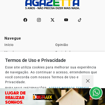
Navegue
Início
Opinião
Mundo
Sociedade
Termos de Uso e Privacidade
Ciência & Tecnologia
Educação
Política
Economia
Esse site utiliza cookies para melhorar sua experiência
de navegação. Ao continuar o acesso, entendemos que
Agro
Justiça
você concorda com nossos Termos de Uso e
Privacidade.
Saúde
Turismo
PARA MAIS INFORMAÇÕES,
ACESSE NOSSOS TERMOS
Esportes
Cidades
CLICANDO AQUI
Cultura
Futebol
PROSSEGUIR
Sobre
FAQ