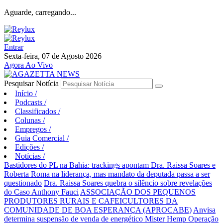
Aguarde, carregando...
Entrar
Sexta-feira, 07 de Agosto 2026
Agora Ao Vivo
Pesquisar Notícia
Início
/
Podcasts
/
Classificados
/
Colunas
/
Empregos
/
Guia Comercial
/
Edições
/
Notícias
/
Bastidores do PL na Bahia: trackings apontam Dra. Raissa Soares e
Roberta Roma na liderança, mas mandato da deputada passa a ser
questionado
Dra. Raissa Soares quebra o silêncio sobre revelações
do Caso Anthony Fauci
ASSOCIAÇÃO DOS PEQUENOS
PRODUTORES RURAIS E CAFEICULTORES DA
COMUNIDADE DE BOA ESPERANÇA (APROCABE)
Anvisa
determina suspensão de venda de energético Mister Hemp
Operação