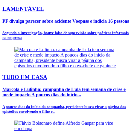
LAMENTÁVEL
PF divulga parecer sobre acidente Voepass e indicia 16 pessoas
Segundo a investigação, houve falta de supervisão sobre práticas informais
na empresa
TUDO EM CASA
Marcola e Lulinha: campanha de Lula tem semana de crise e
mede impacto A poucos dias do início...
A poucos dias do início da campanha, presidente busca virar a página dos
episódios envolvendo o filho e...