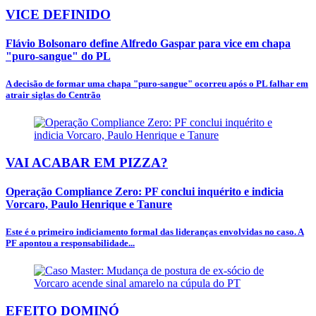
VICE DEFINIDO
Flávio Bolsonaro define Alfredo Gaspar para vice em chapa
"puro-sangue" do PL
A decisão de formar uma chapa "puro-sangue" ocorreu após o PL falhar em
atrair siglas do Centrão
VAI ACABAR EM PIZZA?
Operação Compliance Zero: PF conclui inquérito e indicia
Vorcaro, Paulo Henrique e Tanure
Este é o primeiro indiciamento formal das lideranças envolvidas no caso. A
PF apontou a responsabilidade...
EFEITO DOMINÓ