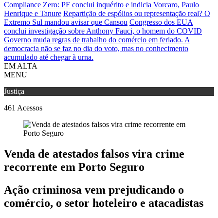
Compliance Zero: PF conclui inquérito e indicia Vorcaro, Paulo
Henrique e Tanure
Repartição de espólios ou representação real? O
Extremo Sul mandou avisar que Cansou
Congresso dos EUA
conclui investigação sobre Anthony Fauci, o homem do COVID
Governo muda regras de trabalho do comércio em feriado.
A
democracia não se faz no dia do voto, mas no conhecimento
acumulado até chegar à urna.
EM ALTA
MENU
Justiça
461
Acessos
Venda de atestados falsos vira crime
recorrente em Porto Seguro
Ação criminosa vem prejudicando o
comércio, o setor hoteleiro e atacadistas