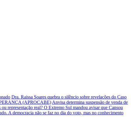
ionado
Dra. Raissa Soares quebra o silêncio sobre revelações do Caso
PERANÇA (APROCABE)
Anvisa determina suspensão de venda de
s ou representação real? O Extremo Sul mandou avisar que Cansou
iado.
A democracia não se faz no dia do voto, mas no conhecimento