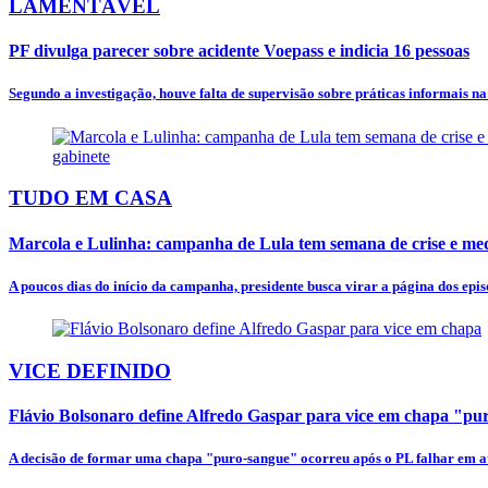
LAMENTÁVEL
PF divulga parecer sobre acidente Voepass e indicia 16 pessoas
Segundo a investigação, houve falta de supervisão sobre práticas informais n
TUDO EM CASA
Marcola e Lulinha: campanha de Lula tem semana de crise e mede
A poucos dias do início da campanha, presidente busca virar a página dos episó
VICE DEFINIDO
Flávio Bolsonaro define Alfredo Gaspar para vice em chapa "p
A decisão de formar uma chapa "puro-sangue" ocorreu após o PL falhar em at