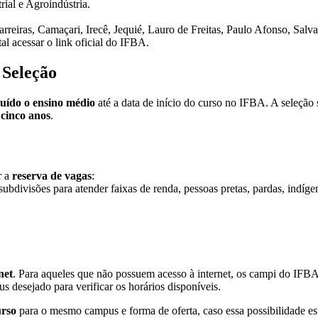
ial e Agroindústria.
rreiras, Camaçari, Irecê, Jequié, Lauro de Freitas, Paulo Afonso, Salv
al acessar o link oficial do IFBA.
 Seleção
luído o ensino médio
até a data de início do curso no IFBA. A seleção
cinco anos
.
r a
reserva de vagas
:
subdivisões para atender faixas de renda, pessoas pretas, pardas, indíge
net
. Para aqueles que não possuem acesso à internet, os campi do IFB
 desejado para verificar os horários disponíveis.
urso
para o mesmo campus e forma de oferta, caso essa possibilidade est