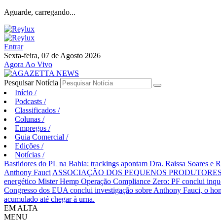
Aguarde, carregando...
Entrar
Sexta-feira, 07 de Agosto 2026
Agora Ao Vivo
Pesquisar Notícia
Início
/
Podcasts
/
Classificados
/
Colunas
/
Empregos
/
Guia Comercial
/
Edições
/
Notícias
/
Bastidores do PL na Bahia: trackings apontam Dra. Raissa Soares e 
Anthony Fauci
ASSOCIAÇÃO DOS PEQUENOS PRODUTORES 
energético Mister Hemp
Operação Compliance Zero: PF conclui inqué
Congresso dos EUA conclui investigação sobre Anthony Fauci, o
acumulado até chegar à urna.
EM ALTA
MENU