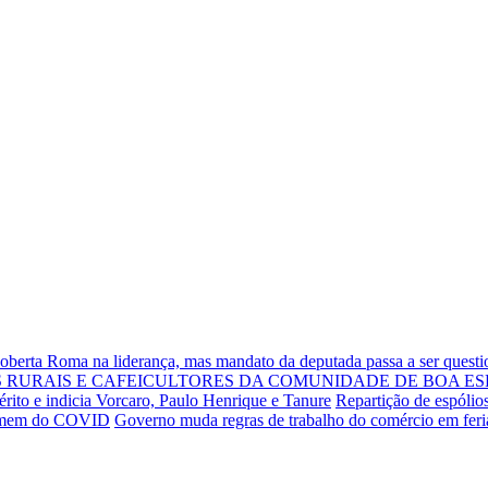
Roberta Roma na liderança, mas mandato da deputada passa a ser quest
RURAIS E CAFEICULTORES DA COMUNIDADE DE BOA ES
rito e indicia Vorcaro, Paulo Henrique e Tanure
Repartição de espólio
 homem do COVID
Governo muda regras de trabalho do comércio em fer