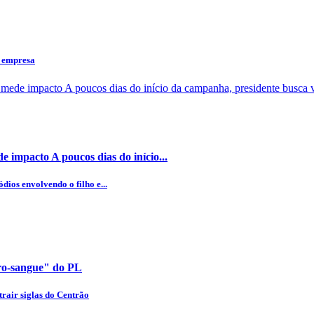
a empresa
 impacto A poucos dias do início...
dios envolvendo o filho e...
uro-sangue" do PL
rair siglas do Centrão