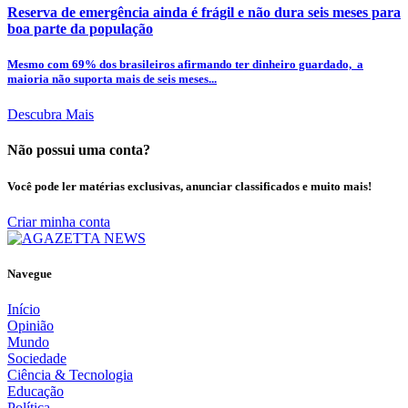
Reserva de emergência ainda é frágil e não dura seis meses para
boa parte da população
Mesmo com 69% dos brasileiros afirmando ter dinheiro guardado, a
maioria não suporta mais de seis meses...
Descubra Mais
Não possui uma conta?
Você pode ler matérias exclusivas, anunciar classificados e muito mais!
Criar minha conta
Navegue
Início
Opinião
Mundo
Sociedade
Ciência & Tecnologia
Educação
Política