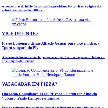
A poucos dias do início da campanha, presidente busca virar a página dos
episódios envolvendo o filho e...
VICE DEFINIDO
Flávio Bolsonaro define Alfredo Gaspar para vice em chapa
"puro-sangue" do PL
A decisão de formar uma chapa "puro-sangue" ocorreu após o PL falhar em
atrair siglas do Centrão
VAI ACABAR EM PIZZA?
Operação Compliance Zero: PF conclui inquérito e indicia
Vorcaro, Paulo Henrique e Tanure
Este é o primeiro indiciamento formal das lideranças envolvidas no caso. A