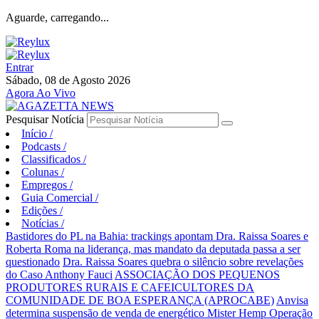
Aguarde, carregando...
Entrar
Sábado, 08 de Agosto 2026
Agora Ao Vivo
Pesquisar Notícia
Início
/
Podcasts
/
Classificados
/
Colunas
/
Empregos
/
Guia Comercial
/
Edições
/
Notícias
/
Bastidores do PL na Bahia: trackings apontam Dra. Raissa Soares e
Roberta Roma na liderança, mas mandato da deputada passa a ser
questionado
Dra. Raissa Soares quebra o silêncio sobre revelações
do Caso Anthony Fauci
ASSOCIAÇÃO DOS PEQUENOS
PRODUTORES RURAIS E CAFEICULTORES DA
COMUNIDADE DE BOA ESPERANÇA (APROCABE)
Anvisa
determina suspensão de venda de energético Mister Hemp
Operação