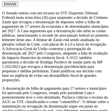
ENVIAR
O Senado entrou com um recurso no STF (Supremo Tribunal
Federal) nesta sexta-feira (26) para suspender a decisão de Cristiano
Zanin que revogou a desoneração de impostos sobre a folha de
pagamento de 17 setores da economia e de determinados municípios
até 2027. A Casa argumenta que a desoneração não afeta as contas
públicas, mencionando o recorde de arrecadação federal no primeiro
trimestre deste ano. A liminar de Zanin está sendo analisada no
plenário virtual da Corte, com placar de 4 a 0 a favor da revogação.
A Advocacia-Geral da União contestou a prorrogação da
desoneração até 2027 pelo Congresso, alegando a falta de avaliação
do impacto financeiro da renúncia fiscal. A AGU também
questionou a decisão de Rodrigo Pacheco de anular parte da MP
1.202/2023 que revogou a desoneração previdenciária para
pequenas e médias prefeituras. Zanin justificou sua decisão com
base na urgência de evitar um desequilíbrio fiscal de grandes
proporções.
A desoneração da folha de pagamento para 17 setores e municípios
foi aprovada pelo Congresso, vetada pelo presidente Lula e
posteriormente teve o veto derrubado. Pacheco criticou o recurso da
AGU ao STF, classificando-o como “catastrófico”. O debate sobre a
manutenção ou revogação da desoneração segue em pauta no
cenário político e jurídico do país, com diferentes argumentos sendo