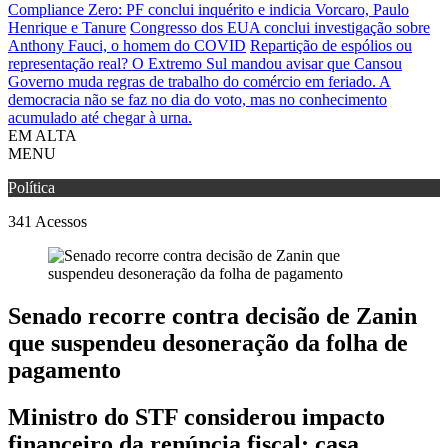
Compliance Zero: PF conclui inquérito e indicia Vorcaro, Paulo
Henrique e Tanure
Congresso dos EUA conclui investigação sobre
Anthony Fauci, o homem do COVID
Repartição de espólios ou
representação real? O Extremo Sul mandou avisar que Cansou
Governo muda regras de trabalho do comércio em feriado.
A
democracia não se faz no dia do voto, mas no conhecimento
acumulado até chegar à urna.
EM ALTA
MENU
Política
341
Acessos
Senado recorre contra decisão de Zanin
que suspendeu desoneração da folha de
pagamento
Ministro do STF considerou impacto
financeiro da renúncia fiscal; casa