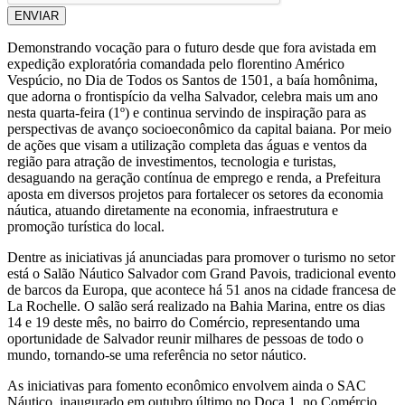
ENVIAR
Demonstrando vocação para o futuro desde que fora avistada em
expedição exploratória comandada pelo florentino Américo
Vespúcio, no Dia de Todos os Santos de 1501, a baía homônima,
que adorna o frontispício da velha Salvador, celebra mais um ano
nesta quarta-feira (1º) e continua servindo de inspiração para as
perspectivas de avanço socioeconômico da capital baiana. Por meio
de ações que visam a utilização completa das águas e ventos da
região para atração de investimentos, tecnologia e turistas,
desaguando na geração contínua de emprego e renda, a Prefeitura
aposta em diversos projetos para fortalecer os setores da economia
náutica, atuando diretamente na economia, infraestrutura e
promoção turística do local.
Dentre as iniciativas já anunciadas para promover o turismo no setor
está o Salão Náutico Salvador com Grand Pavois, tradicional evento
de barcos da Europa, que acontece há 51 anos na cidade francesa de
La Rochelle. O salão será realizado na Bahia Marina, entre os dias
14 e 19 deste mês, no bairro do Comércio, representando uma
oportunidade de Salvador reunir milhares de pessoas de todo o
mundo, tornando-se uma referência no setor náutico.
As iniciativas para fomento econômico envolvem ainda o SAC
Náutico, inaugurado em outubro último no Doca 1, no Comércio,