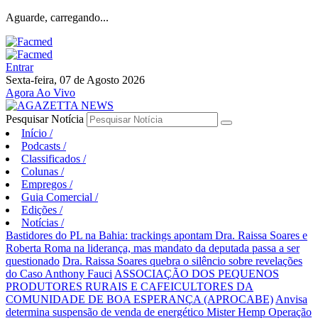
Aguarde, carregando...
Entrar
Sexta-feira, 07 de Agosto 2026
Agora Ao Vivo
Pesquisar Notícia
Início
/
Podcasts
/
Classificados
/
Colunas
/
Empregos
/
Guia Comercial
/
Edições
/
Notícias
/
Bastidores do PL na Bahia: trackings apontam Dra. Raissa Soares e
Roberta Roma na liderança, mas mandato da deputada passa a ser
questionado
Dra. Raissa Soares quebra o silêncio sobre revelações
do Caso Anthony Fauci
ASSOCIAÇÃO DOS PEQUENOS
PRODUTORES RURAIS E CAFEICULTORES DA
COMUNIDADE DE BOA ESPERANÇA (APROCABE)
Anvisa
determina suspensão de venda de energético Mister Hemp
Operação