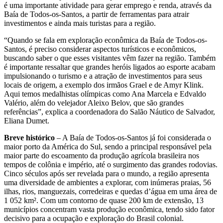
é uma importante atividade para gerar emprego e renda, através da
Baía de Todos-os-Santos, a partir de ferramentas para atrair
investimentos e ainda mais turistas para a região.
“Quando se fala em exploração econômica da Baía de Todos-os-
Santos, é preciso considerar aspectos turísticos e econômicos,
buscando saber o que esses visitantes vêm fazer na região. Também
é importante ressaltar que grandes heróis ligados ao esporte acabam
impulsionando o turismo e a atração de investimentos para seus
locais de origem, a exemplo dos irmãos Grael e de Amyr Klink.
Aqui temos medalhistas olímpicas como Ana Marcela e Edvaldo
Valério, além do velejador Aleixo Belov, que são grandes
referências”, explica a coordenadora do Salão Náutico de Salvador,
Eliana Dumet.
Breve histórico
– A Baía de Todos-os-Santos já foi considerada o
maior porto da América do Sul, sendo a principal responsável pela
maior parte do escoamento da produção agrícola brasileira nos
tempos de colônia e império, até o surgimento das grandes rodovias.
Cinco séculos após ser revelada para o mundo, a região apresenta
uma diversidade de ambientes a explorar, com inúmeras praias, 56
ilhas, rios, manguezais, corredeiras e quedas d’água em uma área de
1 052 km². Com um contorno de quase 200 km de extensão, 13
municípios concentram vasta produção econômica, tendo sido fator
decisivo para a ocupação e exploração do Brasil colonial.