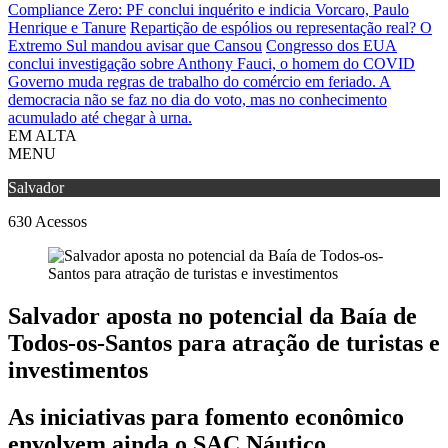
Compliance Zero: PF conclui inquérito e indicia Vorcaro, Paulo
Henrique e Tanure
Repartição de espólios ou representação real? O
Extremo Sul mandou avisar que Cansou
Congresso dos EUA
conclui investigação sobre Anthony Fauci, o homem do COVID
Governo muda regras de trabalho do comércio em feriado.
A
democracia não se faz no dia do voto, mas no conhecimento
acumulado até chegar à urna.
EM ALTA
MENU
Salvador
630
Acessos
Salvador aposta no potencial da Baía de
Todos-os-Santos para atração de turistas e
investimentos
As iniciativas para fomento econômico
envolvem ainda o SAC Náutico,