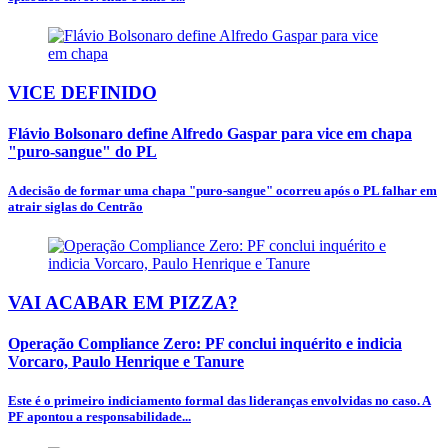
VICE DEFINIDO
Flávio Bolsonaro define Alfredo Gaspar para vice em chapa
"puro-sangue" do PL
A decisão de formar uma chapa "puro-sangue" ocorreu após o PL falhar em
atrair siglas do Centrão
VAI ACABAR EM PIZZA?
Operação Compliance Zero: PF conclui inquérito e indicia
Vorcaro, Paulo Henrique e Tanure
Este é o primeiro indiciamento formal das lideranças envolvidas no caso. A
PF apontou a responsabilidade...