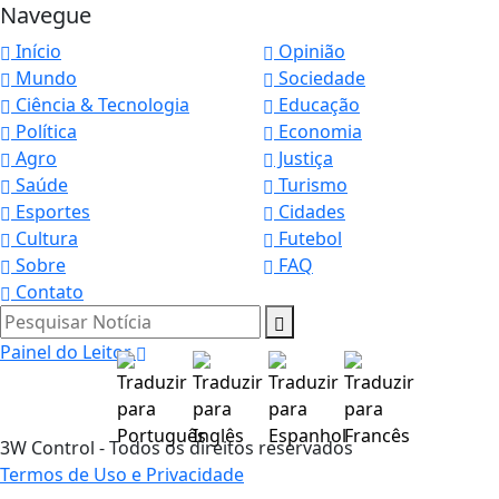
Navegue
Início
Opinião
Mundo
Sociedade
Ciência & Tecnologia
Educação
Política
Economia
Agro
Justiça
Saúde
Turismo
Esportes
Cidades
Cultura
Futebol
Sobre
FAQ
Contato
Pesquisar Notícia
Painel do Leitor
3W Control - Todos os direitos reservados
Termos de Uso e Privacidade
Termos de Uso e Privacidade
Esse site utiliza cookies para melhorar sua