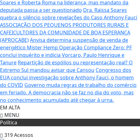
Soares e Roberta Roma na liderança, mas mandato da
deputada passa a ser questionado
Dra. Raissa Soares
quebra o silêncio sobre revelações do Caso Anthony Fauci
ASSOCIAÇÃO DOS PEQUENOS PRODUTORES RURAIS E
CAFEICULTORES DA COMUNIDADE DE BOA ESPERANÇA
(APROCABE)
Anvisa determina suspensão de venda de
energético Mister Hemp
Operação Compliance Zero: PF
conclui inquérito e indicia Vorcaro, Paulo Henrique e
Tanure
Repartição de espólios ou representação real? O
Extremo Sul mandou avisar que Cansou
Congresso dos
EUA conclui investigação sobre Anthony Fauci, o homem
do COVID
Governo muda regras de trabalho do comércio
em feriado.
A democracia não se faz no dia do voto, mas
no conhecimento acumulado até chegar à urna.
EM ALTA
MENU
Política
319
Acessos