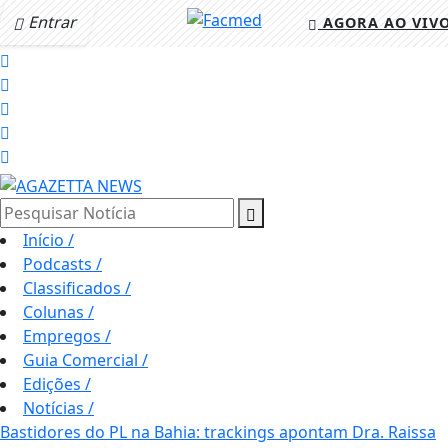
Entrar
AGORA AO VIV
Pesquisar Notícia
Início
/
Podcasts
/
Classificados
/
Colunas
/
Empregos
/
Guia Comercial
/
Edições
/
Notícias
/
Bastidores do PL na Bahia: trackings apontam Dra. Raissa