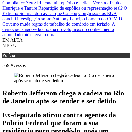
Compliance Zero: PF conclui inquérito e indicia Vorcaro, Paulo
Henrique e Tanure
Repartição de espólios ou representação real? O
Extremo Sul mandou avisar que Cansou
Congresso dos EUA
conclui investigação sobre Anthony Fauci, o homem do COVID
Governo muda regras de trabalho do comércio em feriado.
A
democracia não se faz no dia do voto, mas no conhecimento
acumulado até chegar à urna.
EM ALTA
MENU
Polícia
559
Acessos
Roberto Jefferson chega à cadeia no Rio
de Janeiro após se render e ser detido
Ex-deputado atirou contra agentes da
Polícia Federal que foram a sua
residência para prendê-lo, após um