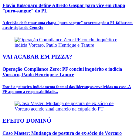
Flávio Bolsonaro define Alfredo Gaspar para vice em chapa
"puro-sangue" do PL
A decisão de formar uma chapa "puro-sangue" ocorreu após o PL falhar em
atrair siglas do Centrão
VAI ACABAR EM PIZZA?
Operação Compliance Zero: PF conclui inquérito e indicia
Vorcaro, Paulo Henrique e Tanure
Este é o primeiro indiciamento formal das lideranças envolvidas no caso. A
PF apontou a responsabilidade...
EFEITO DOMINÓ
Caso Master: Mudança de postura de ex-sócio de Vorcaro