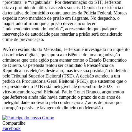
“prostituta” e “vagabunda”. Por determinação do STF, Jefferson
estava proibido de utilizar as redes sociais. Depois da resistência e
da tentativa de homicídio contra agentes da Polícia Federal, Moraes
expediu novo mandado de prisão em flagrante. No despacho, o
magistrado afirmou que a prisão deveria acontecer
“independentemente do horário”, acrescentando que qualquer
intervenção de autoridade para retardar a prisão será considerado
crime de prevaricação.
Pivô do escândalo do Mensalão, Jefferson é investigado no inquérito
das milícias digitais, que apura a existência de uma organização
criminosa que teria agido para atentar contra o Estado Democrático
de Direito. O petebista tentou ser candidato à Presidência da
República nas eleições deste ano, mas teve sua postulação indeferida
pelo Tribunal Superior Eleitoral (TSE). A decisão atendeu a um
pedido da Procuradoria-Geral Eleitoral (PGE), que sustentou que o
ex-presidente do PTB está inelegível até dezembro de 2023 – o
vice-procurador-geral Eleitoral, Paulo Gonet Branco, argumentou
que Jefferson ainda não havia cumprido o prazo de oito anos de
inelegibilidade motivado pela condenação a 7 anos de prisão por
corrupção passiva e lavagem de dinheiro no Mensalão.
Compartilhe
Facebook