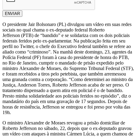
ENVIAR
O presidente Jair Bolsonaro (PL) divulgou um vídeo em suas redes
sociais no qual chama o ex-deputado federal Roberto
Jefferson (PTB) de “bandido” e se solidariza com os dois policiais
federais feridos pelo ex-parlamentar. Na publicação feita em seu
perfil no Twitter, o chefe do Executivo federal também se refere ao
aliado como “criminoso”. Na manhã deste domingo, 23, agentes da
Polícia Federal (PF) foram à casa do presidente de honra do PTB,
no Rio de Janeiro, cumprir o mandado de prisão expedido pelo
ministro Alexandre de Moraes, do Supremo Tribunal Federal (STF),
e foram recebidos a tiros pelo petebista, que também arremessou
uma granada contra a corporação. “Como determinei ao ministro da
Justiça, Anderson Torres, Roberto Jefferson acaba de ser preso. O
tratamento dispensado a quem atira em policial é o de bandido.
Presto minha solidariedade aos policiais feridos no episódio”, diz o
mandatário do país em uma gravação de 17 segundos. Depois de
horas de resistência, Jefferson se entregou e foi preso por volta das
19h.
O ministro Alexandre de Moraes revogou a prisão domiciliar de
Roberto Jefferson no sábado, 22, depois que o ex-deputado gravou
um vídeo com ataques à ministra Cármen Lúcia, a quem chamou de