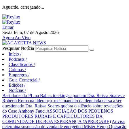
Aguarde, carregando...
Entrar
Sexta-feira, 07 de Agosto 2026
Agora Ao Vivo
Pesquisar Notícia
Início
/
Podcasts
/
Classificados
/
Colunas
/
Empregos
/
Guia Comercial
/
Edições
/
Notícias
/
Bastidores do PL na Bahia: trackings apontam Dra. Raissa Soares e
Roberta Roma na liderança, mas mandato da deputada passa a ser
questionado
Dra. Raissa Soares quebra o silêncio sobre revelações
do Caso Anthony Fauci
ASSOCIAÇÃO DOS PEQUENOS
PRODUTORES RURAIS E CAFEICULTORES DA
COMUNIDADE DE BOA ESPERANÇA (APROCABE)
Anvisa
determina suspensão de venda de energético Mister Hemp
Operação