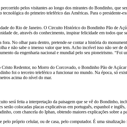
 percorrido pelos visitantes ao longo dos mirantes do Bondinho, que ser
ção tecnológica do primeiro teleférico das Américas. Para o presidente
idade do Rio de Janeiro. O Circuito Histórico do Bondinho Pão de Açúc
tunidade de, através do conhecimento, inspirar felicidade em todos que 
ara fora. No olhar para dentro, pretende-se contar a história do monu
ha e não sabe o imenso valor que tem. Acho incrível isso não ser de do
numento da engenharia nacional e mundial pelo seu pioneirismo. “Foi um
s do Cristo Redentor, no Morro do Corcovado, o Bondinho Pão de Açúca
inho foi o terceiro teleférico a funcionar no mundo. Na época, só exis
metros acima do nível do mar.
uito será feita a interpretação da paisagem que se vê do Bondinho, incl
es serão colocadas placas explicativas em português, espanhol e inglê
inho, com chancela do Iphan, obtendo maiores explicações sobre a pai
pelo próprio celular, ou de casa, pelo computador. É uma sinalização f