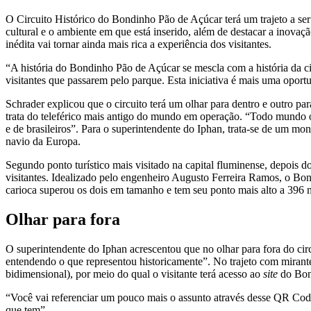
O Circuito Histórico do Bondinho Pão de Açúcar terá um trajeto a ser
cultural e o ambiente em que está inserido, além de destacar a inova
inédita vai tornar ainda mais rica a experiência dos visitantes.
“A história do Bondinho Pão de Açúcar se mescla com a história da c
visitantes que passarem pelo parque. Esta iniciativa é mais uma opor
Schrader explicou que o circuito terá um olhar para dentro e outro p
trata do teleférico mais antigo do mundo em operação. “Todo mundo ol
e de brasileiros”. Para o superintendente do Iphan, trata-se de um mo
navio da Europa.
Segundo ponto turístico mais visitado na capital fluminense, depoi
visitantes. Idealizado pelo engenheiro Augusto Ferreira Ramos, o Bond
carioca superou os dois em tamanho e tem seu ponto mais alto a 396 
Olhar para fora
O superintendente do Iphan acrescentou que no olhar para fora do circ
entendendo o que representou historicamente”. No trajeto com mirant
bidimensional), por meio do qual o visitante terá acesso ao
site
do Bond
“Você vai referenciar um pouco mais o assunto através desse QR Code 
que tem”.