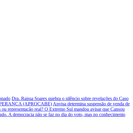
ionado
Dra. Raissa Soares quebra o silêncio sobre revelações do Caso
PERANÇA (APROCABE)
Anvisa determina suspensão de venda de
s ou representação real? O Extremo Sul mandou avisar que Cansou
iado.
A democracia não se faz no dia do voto, mas no conhecimento