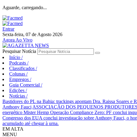
Aguarde, carregando...
Entrar
Sexta-feira, 07 de Agosto 2026
Agora Ao Vivo
Pesquisar Notícia
Início
/
Podcasts
/
Classificados
/
Colunas
/
Empregos
/
Guia Comercial
/
Edições
/
Notícias
/
Bastidores do PL na Bahia: trackings apontam Dra. Raissa Soares e 
Anthony Fauci
ASSOCIAÇÃO DOS PEQUENOS PRODUTORES 
energético Mister Hemp
Operação Compliance Zero: PF conclui inqué
Congresso dos EUA conclui investigação sobre Anthony Fauci, o
acumulado até chegar à urna.
EM ALTA
MENU