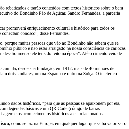
ão rebatizados e trarão conteúdos com textos históricos sobre o bem
-executivo do Bondinho Pão de Açúcar, Sandro Fernandes, a parceria
ar promoverá enriquecimento cultural e histórico para todos os
se conectam conosco”, disse Fernandes.
mento, porque muitas pessoas que vão ao Bondinho não sabem que se
mínio público e não estar arraigado na nossa consciência de cariocas
 desafio imenso ele ter sido feito na época”. Até o cimento veio de
r acumula, desde sua fundação, em 1912, mais de 46 milhões de
tiam dois similares, um na Espanha e outro na Suíça. O teleférico
uindo dados históricos, “para que as pessoas se apaixonem por ela,
s, com legendas básicas e um QR Code (código de barras
sagem e os acontecimentos históricos a ela relacionados.
ísica, como se faz na Europa, em qualquer lugar que saiba valorizar o