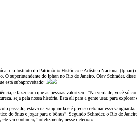
r e o Instituto do Patrimônio Histórico e Artístico Nacional (Iphan) 
ano. O superintendente do Iphan no Rio de Janeiro, Olav Schrader, disse 
que está subaproveitado”.
ciência, e fazer com que as pessoas valorizem. “Na verdade, você só co
eza, seja pela nossa história. Está ali para a gente usar, para explorar
ulo passado, estava na vanguarda e é preciso retomar essa vanguarda. Pa
gístico do ônus e jogar para o bônus”. Segundo Schrader, o Rio de Janei
ele vai continuar, “infelizmente, nesse deterioro”.