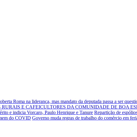
Roberta Roma na liderança, mas mandato da deputada passa a ser quest
RURAIS E CAFEICULTORES DA COMUNIDADE DE BOA ES
rito e indicia Vorcaro, Paulo Henrique e Tanure
Repartição de espólio
 homem do COVID
Governo muda regras de trabalho do comércio em fer