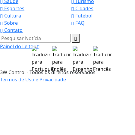
Saúde
Turismo
Esportes
Cidades
Cultura
Futebol
Sobre
FAQ
Contato
Pesquisar Notícia
Painel do Leitor
3W Control - Todos os direitos reservados
Termos de Uso e Privacidade