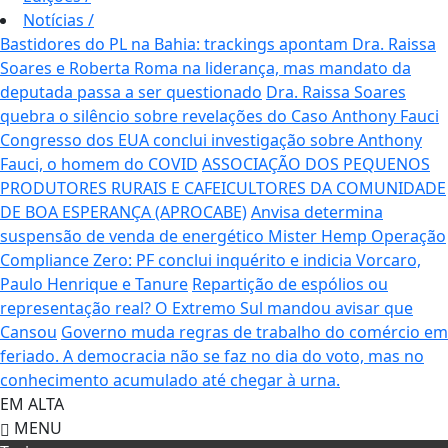
Notícias
/
Bastidores do PL na Bahia: trackings apontam Dra. Raissa
Soares e Roberta Roma na liderança, mas mandato da
deputada passa a ser questionado
Dra. Raissa Soares
quebra o silêncio sobre revelações do Caso Anthony Fauci
Congresso dos EUA conclui investigação sobre Anthony
Fauci, o homem do COVID
ASSOCIAÇÃO DOS PEQUENOS
PRODUTORES RURAIS E CAFEICULTORES DA COMUNIDADE
DE BOA ESPERANÇA (APROCABE)
Anvisa determina
suspensão de venda de energético Mister Hemp
Operação
Compliance Zero: PF conclui inquérito e indicia Vorcaro,
Paulo Henrique e Tanure
Repartição de espólios ou
representação real? O Extremo Sul mandou avisar que
Cansou
Governo muda regras de trabalho do comércio em
feriado.
A democracia não se faz no dia do voto, mas no
conhecimento acumulado até chegar à urna.
EM ALTA
MENU