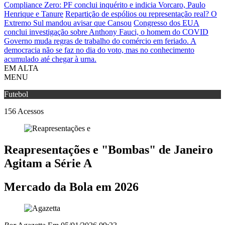
Compliance Zero: PF conclui inquérito e indicia Vorcaro, Paulo
Henrique e Tanure
Repartição de espólios ou representação real? O
Extremo Sul mandou avisar que Cansou
Congresso dos EUA
conclui investigação sobre Anthony Fauci, o homem do COVID
Governo muda regras de trabalho do comércio em feriado.
A
democracia não se faz no dia do voto, mas no conhecimento
acumulado até chegar à urna.
EM ALTA
MENU
Futebol
156
Acessos
Reapresentações e "Bombas" de Janeiro
Agitam a Série A
Mercado da Bola em 2026