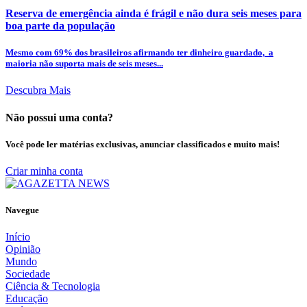
Reserva de emergência ainda é frágil e não dura seis meses para
boa parte da população
Mesmo com 69% dos brasileiros afirmando ter dinheiro guardado, a
maioria não suporta mais de seis meses...
Descubra Mais
Não possui uma conta?
Você pode ler matérias exclusivas, anunciar classificados e muito mais!
Criar minha conta
Navegue
Início
Opinião
Mundo
Sociedade
Ciência & Tecnologia
Educação