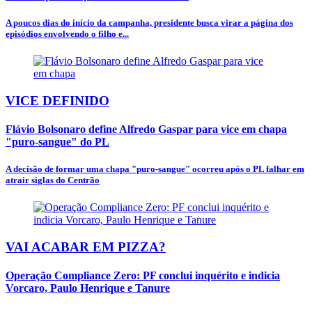
A poucos dias do início da campanha, presidente busca virar a página dos
episódios envolvendo o filho e...
VICE DEFINIDO
Flávio Bolsonaro define Alfredo Gaspar para vice em chapa
"puro-sangue" do PL
A decisão de formar uma chapa "puro-sangue" ocorreu após o PL falhar em
atrair siglas do Centrão
VAI ACABAR EM PIZZA?
Operação Compliance Zero: PF conclui inquérito e indicia
Vorcaro, Paulo Henrique e Tanure