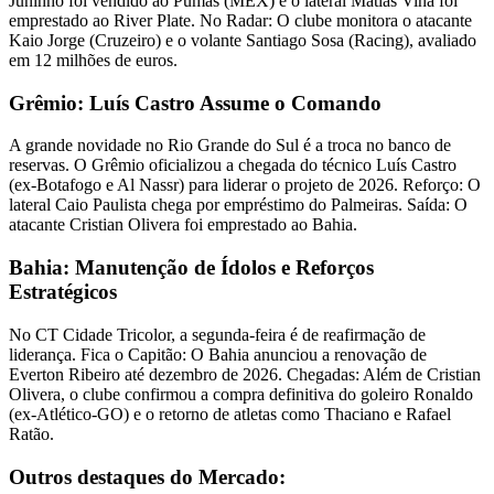
Juninho foi vendido ao Pumas (MEX) e o lateral Matías Viña foi
emprestado ao River Plate. No Radar: O clube monitora o atacante
Kaio Jorge (Cruzeiro) e o volante Santiago Sosa (Racing), avaliado
em 12 milhões de euros.
Grêmio: Luís Castro Assume o Comando
A grande novidade no Rio Grande do Sul é a troca no banco de
reservas. O Grêmio oficializou a chegada do técnico Luís Castro
(ex-Botafogo e Al Nassr) para liderar o projeto de 2026. Reforço: O
lateral Caio Paulista chega por empréstimo do Palmeiras. Saída: O
atacante Cristian Olivera foi emprestado ao Bahia.
Bahia: Manutenção de Ídolos e Reforços
Estratégicos
No CT Cidade Tricolor, a segunda-feira é de reafirmação de
liderança. Fica o Capitão: O Bahia anunciou a renovação de
Everton Ribeiro até dezembro de 2026. Chegadas: Além de Cristian
Olivera, o clube confirmou a compra definitiva do goleiro Ronaldo
(ex-Atlético-GO) e o retorno de atletas como Thaciano e Rafael
Ratão.
Outros destaques do Mercado: