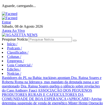
Aguarde, carregando...
Entrar
Sábado, 08 de Agosto 2026
Agora Ao Vivo
Pesquisar Notícia
Início
/
Podcasts
/
Classificados
/
Colunas
/
Empregos
/
Guia Comercial
/
Edições
/
Notícias
/
Bastidores do PL na Bahia: trackings apontam Dra. Raissa Soares e
Roberta Roma na liderança, mas mandato da deputada passa a ser
questionado
Dra. Raissa Soares quebra o silêncio sobre revelações
do Caso Anthony Fauci
ASSOCIAÇÃO DOS PEQUENOS
PRODUTORES RURAIS E CAFEICULTORES DA
COMUNIDADE DE BOA ESPERANÇA (APROCABE)
Anvisa
determina suspensão de venda de energético Mister Hemp
Operação