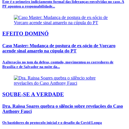
Este é o primeiro indiciamento formal das lideranças envolvidas no caso. A
PF apontou a responsabilidade...
EFEITO DOMINÓ
Caso Master: Mudança de postura de ex-sócio de Vorcaro
acende sinal amarelo na cúpula do PT
A alteração no tom da defesa, contudo, movimentou os corredores de
Brasília e de Salvador na noite da...
SOUBE-SE A VERDADE
Dra. Raissa Soares quebra o silêncio sobre revelações do Caso
Anthony Fauci
Os bastidores do protocolo inicial e o desafio da Covid Longa