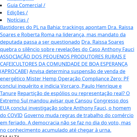
Guia Comercial
/
Edições
/
Notícias
/
Bastidores do PL na Bahia: trackings apontam Dra. Raissa
Soares e Roberta Roma na liderança, mas mandato da
deputada passa a ser questionado
Dra. Raissa Soares
quebra o silêncio sobre revelações do Caso Anthony Fauci
ASSOCIAÇÃO DOS PEQUENOS PRODUTORES RURAIS E
CAFEICULTORES DA COMUNIDADE DE BOA ESPERANÇA
(APROCABE)
Anvisa determina suspensão de venda de
energético Mister Hemp
Operação Compliance Zero: PF
conclui inquérito e indicia Vorcaro, Paulo Henrique e
Tanure
Repartição de espólios ou representação real? O
Extremo Sul mandou avisar que Cansou
Congresso dos
EUA conclui investigação sobre Anthony Fauci, o homem
do COVID
Governo muda regras de trabalho do comércio
em feriado.
A democracia não se faz no dia do voto, mas
no conhecimento acumulado até chegar à urna.