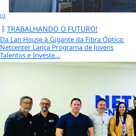
03
TRABALHANDO O FUTURO!
Da Lan House à Gigante da Fibra Óptica:
Netcenter Lança Programa de Jovens
Talentos e Investe...