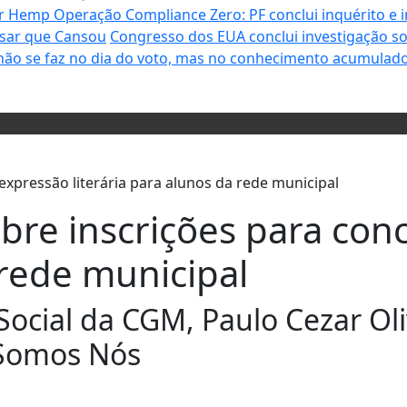
ter Hemp
Operação Compliance Zero: PF conclui inquérito e i
isar que Cansou
Congresso dos EUA conclui investigação 
não se faz no dia do voto, mas no conhecimento acumulado
abre inscrições para co
 rede municipal
ocial da CGM, Paulo Cezar Oli
 Somos Nós