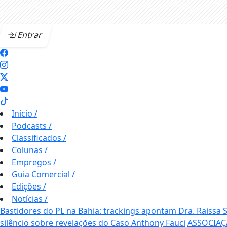
Entrar
Início
/
Podcasts
/
Classificados
/
Colunas
/
Empregos
/
Guia Comercial
/
Edições
/
Notícias
/
Bastidores do PL na Bahia: trackings apontam Dra. Raissa
silêncio sobre revelações do Caso Anthony Fauci
ASSOCIAÇ